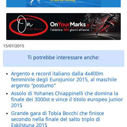
15/07/2015
Ti potrebbe interessare anche:
Argento e record italiano dalla 4x400m
femminile degli EuroJunior 2015, al maschile
argento "postumo"
Assolo di Yohanes Chiappinelli che domina la
finale dei 3000st e vince il titolo europeo junior
2015
Grande gara di Tobia Bocchi che finisce
secondo nella finale del salto triplo di
Eskilstuna 2015