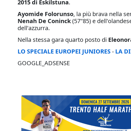
2015 di Eskilstuna
.
Ayomide Folorunso
, la più brava nella s
Nenah De Coninck
(57"85) e dell'olande
dell'azzurra.
Nella stessa gara quarto posto di
Eleonor
LO SPECIALE EUROPEI JUNIORES
-
LA D
GOOGLE_ADSENSE