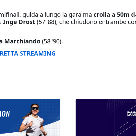
emifinali, guida a lungo la gara ma
crolla a 50m da
se
Inge Drost
(57"88), che chiudono entrambe con
a Marchiando
(58"90).
IRETTA STREAMING