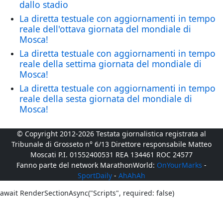
dallo stadio
La diretta testuale con aggiornamenti in tempo
reale dell'ottava giornata del mondiale di
Mosca!
La diretta testuale con aggiornamenti in tempo
reale della settima giornata del mondiale di
Mosca!
La diretta testuale con aggiornamenti in tempo
reale della sesta giornata del mondiale di
Mosca!
© Copyright 2012-2026 Testata giornalistica registrata al
Tribunale di Grosseto n° 6/13 Direttore responsabile Matteo
Moscati P.I. 01552400531 REA 134461 ROC 24577
Fanno parte del network MarathonWorld:
OnYourMarks
-
SportDaily
-
AhAhAh
await RenderSectionAsync("Scripts", required: false)