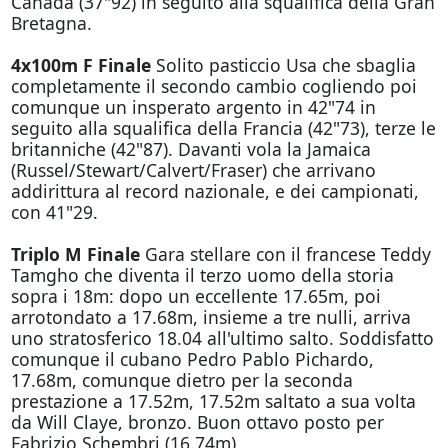
Canada (37"92)
in seguito alla squalifica della Gran
Bretagna.
4x100m F Finale
Solito pasticcio Usa che sbaglia
completamente il secondo cambio cogliendo poi
comunque un insperato argento in 42"74 in
seguito alla squalifica della Francia (42"73), terze le
britanniche (42"87). Davanti vola la Jamaica
(Russel/Stewart/Calvert/Fraser) che arrivano
addirittura al record nazionale, e dei campionati,
con 41"29.
Triplo M Finale
Gara stellare con il francese Teddy
Tamgho che diventa il terzo uomo della storia
sopra i 18m: dopo un eccellente 17.65m, poi
arrotondato a 17.68m, insieme a tre nulli, arriva
uno stratosferico 18.04 all'ultimo salto. Soddisfatto
comunque il cubano Pedro Pablo Pichardo,
17.68m, comunque dietro per la seconda
prestazione a 17.52m, 17.52m saltato a sua volta
da Will Claye, bronzo.
Buon ottavo posto per
Fabrizio Schembri (16.74m).