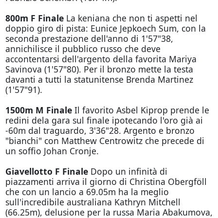
800m F Finale
La keniana che non ti aspetti nel
doppio giro di pista: Eunice Jepkoech Sum, con la
seconda prestazione dell'anno di 1'57"38,
annichilisce il pubblico russo che deve
accontentarsi dell'argento della favorita Mariya
Savinova (1'57"80). Per il bronzo mette la testa
davanti a tutti la statunitense Brenda Martinez
(1'57"91).
1500m M Finale
Il favorito Asbel Kiprop prende le
redini dela gara sul finale ipotecando l'oro già ai
-60m dal traguardo, 3'36"28. Argento e bronzo
"bianchi" con Matthew Centrowitz che precede di
un soffio Johan Cronje.
Giavellotto F Finale
Dopo un infinità di
piazzamenti arriva il giorno di Christina Obergföll
che con un lancio a 69.05
m ha la meglio
sull'incredibile australiana Kathryn Mitchell
(66.25m), delusione per la russa Maria Abakumova,