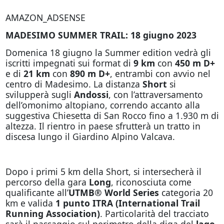
AMAZON_ADSENSE
MADESIMO SUMMER TRAIL: 18 giugno 2023
Domenica 18 giugno la Summer edition vedrà gli
iscritti impegnati sui format di
9 km
con
450 m D+
e di
21 km
con
890 m D+
, entrambi con avvio nel
centro di Madesimo. La distanza
Short
si
svilupperà sugli
Andossi
, con l’attraversamento
dell’omonimo altopiano, correndo accanto alla
suggestiva Chiesetta di San Rocco fino a 1.930 m di
altezza. Il rientro in paese sfrutterà un tratto in
discesa lungo il Giardino Alpino Valcava.
Dopo i primi 5 km della Short, si intersecherà il
percorso della gara
Long
, riconosciuta come
qualificante all’
UTMB® World Series
categoria 20
km e valida
1 punto ITRA (International Trail
Running Association)
. Particolarità del tracciato
sarà il passaggio sul perimetro della diga del
lago