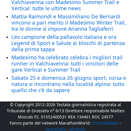
Valchiavenna con Madesimo Summer Trail e
Vertical: tutte le ultime news
Mattia Raimondi e Massimiliano De Bernardi
vincono a pari merito il Madesimo Winter Trail,
tra le donne si impone Arianna Tagliaferri
L’ex campione della pallavolo italiana e ora
Legend di Sport e Salute ai blocchi di partenza
della prima tappa
Madesimo ha celebrato celebra i migliori trail
runner in Valchiavenna: tutti i vincitori delle
gare Vertical e Summer Trail
Sabato 25 e domenica 26 giugno sport, corsa e
natura si incontrano nella località alpina: tutto
quello che c'è da sapere
© Copyright 2012-2026 Testata giornalistica registrata al
Tribunale di Grosseto n° 6/13 Direttore responsabile Matteo
Moscati P.I. 01552400531 REA 134461 ROC 24577
Fanno parte del network MarathonWorld:
OnYourMarks
-
SportDaily
-
AhAhAh