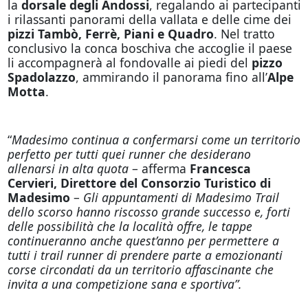
la
dorsale degli Andossi
, regalando ai partecipanti
i rilassanti panorami della vallata e delle cime dei
pizzi Tambò, Ferrè, Piani e Quadro
. Nel tratto
conclusivo la conca boschiva che accoglie il paese
li accompagnerà al fondovalle ai piedi del
pizzo
Spadolazzo
, ammirando il panorama fino all’
Alpe
Motta
.
“
Madesimo continua a confermarsi come un territorio
perfetto per tutti quei runner che desiderano
allenarsi in alta quota
– afferma
Francesca
Cervieri, Direttore del Consorzio Turistico di
Madesimo
–
Gli appuntamenti di Madesimo Trail
dello scorso hanno riscosso grande successo e, forti
delle possibilità che la località offre, le tappe
continueranno anche quest’anno per permettere a
tutti i trail runner di prendere parte a emozionanti
corse circondati da un territorio affascinante che
invita a una competizione sana e sportiva”.