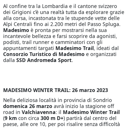
Al confine tra la Lombardia e il cantone svizzero
dei Grigioni c’è una realtà tutta da esplorare grazie
alla corsa, incastonata tra le stupende vette delle
Alpi Centrali fino ai 2.200 metri del Passo Spluga.
Madesimo
è pronta per mostrarsi nella sua
incantevole bellezza e farsi scoprire da agonisti,
podisti, trail runner e camminatori con gli
appuntamenti targati
Madesimo Trail
, ideati dal
Consorzio Turistico di Madesimo
e organizzati
dalla
SSD Andromeda Sport
.
MADESIMO WINTER TRAIL: 26 marzo 2023
Nella deliziosa località in provincia di Sondrio
domenica 26 marzo
avrà inizio la stagione off
road in
Valchiavenna
: il
Madesimo Winter Trail
(
9 km
con circa
300 m D+
) partirà dal centro del
paese, alle ore 10, per poi risalire senza difficoltà