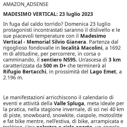
AMAZON_ADSENSE
MADESIMO VERTICAL: 23 luglio 2023
In fuga dal caldo torrido? Domenica 23 luglio
protagonisti incontrastati saranno il dislivello e le
sue piacevoli temperature con il
Madesimo
Vertical - Memorial Silvio Gianera
. Partenza dal
rigoglioso fondovalle in
località Macolini
, a 1692
m di altitudine, per percorrere, in corsa o
camminando, il
sentiero N595.
Un’ascesa di
3 km
caratterizzata da
500 m D+
che terminerà al
Rifugio Bertacchi
, in prossimità del
Lago Emet
, a
2.196 m.
Le manifestazioni arricchiscono il calendario di
eventi e attività della
Valle Spluga
, meta ideale per
la pratica, nella stagione invernale, di sci nei 40 km
di piste, snowboard, snowkite, ciaspole, motoslitte
e fat bike mentre, nell’estiva, di bike, arrampicata e
trekking. Una
palestra a cielo aperto
, un angolo