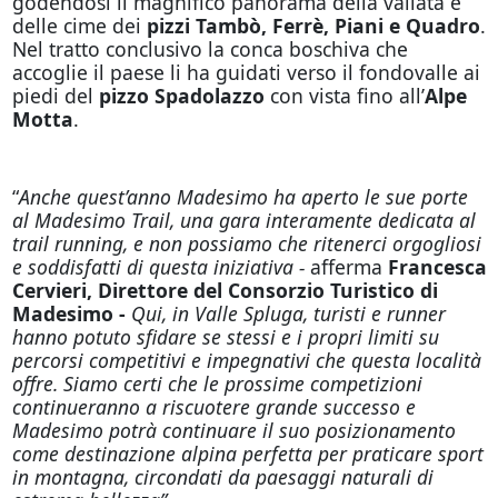
godendosi il magnifico panorama della vallata e
delle cime dei
pizzi Tambò, Ferrè, Piani e Quadro
.
Nel tratto conclusivo la conca boschiva che
accoglie il paese li ha guidati verso il fondovalle ai
piedi del
pizzo Spadolazzo
con vista fino all’
Alpe
Motta
.
“
Anche quest’anno Madesimo ha aperto le sue porte
al Madesimo Trail, una gara interamente dedicata al
trail running, e non possiamo che ritenerci orgogliosi
e soddisfatti di questa iniziativa -
afferma
Francesca
Cervieri, Direttore del Consorzio Turistico di
Madesimo -
Qui, in Valle Spluga, turisti e runner
hanno potuto sfidare se stessi e i propri limiti su
percorsi competitivi e impegnativi che questa località
offre. Siamo certi che le prossime competizioni
continueranno a riscuotere grande successo e
Madesimo potrà continuare il suo posizionamento
come destinazione alpina perfetta per praticare sport
in montagna, circondati da paesaggi naturali di