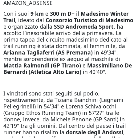
AMAZON_ADSENSE
Con i suoi
9 km
e
300 m D+
il
Madesimo Winter
Trail
, ideato dal
Consorzio Turistico di Madesimo
e organizzato dalla
SSD Andromeda Sport
, ha
accolto l’inesorabile arrivo della primavera. La
prima tappa del circuito madesimino dedicato al
trail running è stata dominata, al femminile, da
Arianna Tagliaferri (AS Premana)
in 49'34",
mentre sorprendente ex aequo al maschile di
Mattia Raimondi (GP Tirano)
e
Massimiliano De
Bernardi (Atletica Alto Lario)
in 40'40".
I vincitori sono stati seguiti sul podio,
rispettivamente, da Tiziana Bianchini (Legnami
Pellegrinelli) in 54'34" e Lorena Schivalocchi
(Gruppo Ethos Running Team) in 57'27" tra le
donne, invece, da Michele Penone (GP Santi) in
42'19" tra gli uomini. Dal centro del paese i trail
runner hanno risalito la
dorsale degli Andossi
,