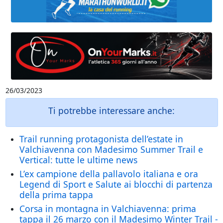
26/03/2023
Ti potrebbe interessare anche:
Trail running protagonista dell’estate in
Valchiavenna con Madesimo Summer Trail e
Vertical: tutte le ultime news
L’ex campione della pallavolo italiana e ora
Legend di Sport e Salute ai blocchi di partenza
della prima tappa
Corsa in montagna in Valchiavenna: prima
tappa il 26 marzo con il Madesimo Winter Trail -