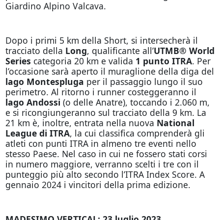
Giardino Alpino Valcava.
Dopo i primi 5 km della Short, si intersecherà il
tracciato della
Long
, qualificante all’
UTMB® World
Series
categoria 20 km e valida
1 punto ITRA
. Per
l’occasione sarà aperto il muraglione della diga del
lago Montespluga
per il passaggio lungo il suo
perimetro. Al ritorno i runner costeggeranno il
lago Andossi
(o delle Anatre), toccando i 2.060 m,
e si ricongiungeranno sul tracciato della 9 km. La
21 km è, inoltre, entrata nella nuova
National
League di ITRA
, la cui classifica comprenderà gli
atleti con punti ITRA in almeno tre eventi nello
stesso Paese. Nel caso in cui ne fossero stati corsi
in numero maggiore, verranno scelti i tre con il
punteggio più alto secondo l’ITRA Index Score. A
gennaio 2024 i vincitori della prima edizione.
MADESIMO VERTICAL: 23 luglio 2023