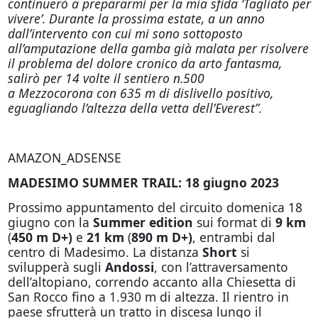
continuerò a prepararmi per la mia sfida ‘Tagliato per
vivere’. Durante la prossima estate, a un anno
dall’intervento con cui mi sono sottoposto
all’amputazione della gamba già malata per risolvere
il problema del dolore cronico da arto fantasma,
salirò per 14 volte il sentiero n.500
a Mezzocorona con 635 m di dislivello positivo,
eguagliando l’altezza della vetta dell’Everest”.
AMAZON_ADSENSE
MADESIMO SUMMER TRAIL: 18 giugno 2023
Prossimo appuntamento del circuito domenica 18
giugno con la
Summer edition
sui format di
9 km
(
450 m D+)
e
21 km
(
890 m D+)
, entrambi dal
centro di Madesimo. La distanza
Short
si
svilupperà sugli
Andossi
, con l’attraversamento
dell’altopiano, correndo accanto alla Chiesetta di
San Rocco fino a 1.930 m di altezza. Il rientro in
paese sfrutterà un tratto in discesa lungo il