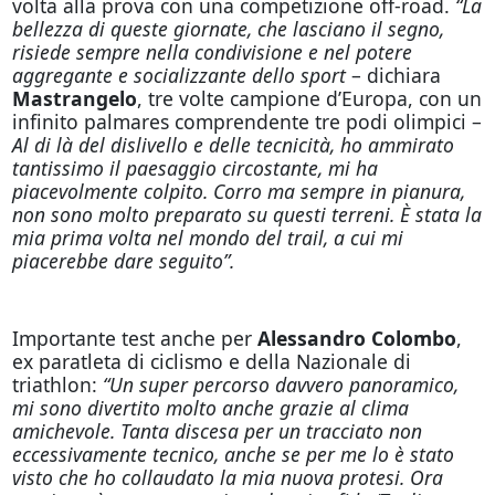
volta alla prova con una competizione off-road.
“La
bellezza di queste giornate, che lasciano il segno,
risiede sempre nella condivisione e nel potere
aggregante e socializzante dello sport
– dichiara
Mastrangelo
, tre volte campione d’Europa, con un
infinito palmares comprendente tre podi olimpici –
Al di là del dislivello e delle tecnicità, ho ammirato
tantissimo il paesaggio circostante, mi ha
piacevolmente colpito. Corro ma sempre in pianura,
non sono molto preparato su questi terreni. È stata la
mia prima volta nel mondo del trail, a cui mi
piacerebbe dare seguito”.
Importante test anche per
Alessandro Colombo
,
ex paratleta di ciclismo e della Nazionale di
triathlon:
“Un super percorso davvero panoramico,
mi sono divertito molto anche grazie al clima
amichevole. Tanta discesa per un tracciato non
eccessivamente tecnico, anche se per me lo è stato
visto che ho collaudato la mia nuova protesi. Ora