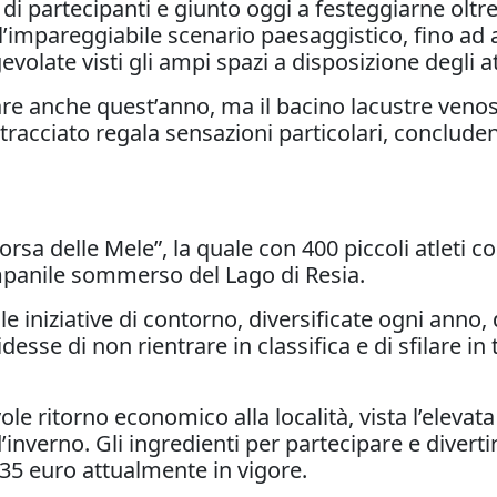
 di partecipanti e giunto
oggi
a festeggiarne oltre
all’impareggiabile scenario paesaggistico, fino ad 
late visti gli ampi spazi a disposizione degli atl
fare anche quest’anno, ma il bacino lacustre veno
el tracciato regala sensazioni particolari, conclud
orsa delle Mele”, la quale con 400 piccoli atleti
ampanile sommerso del Lago di Resia.
e iniziative di contorno, diversificate ogni anno, 
desse di non rientrare in classifica e di sfilare in
vole ritorno economico alla località, vista l’eleva
inverno. Gli ingredienti per partecipare e diverti
 35 euro attualmente in vigore.