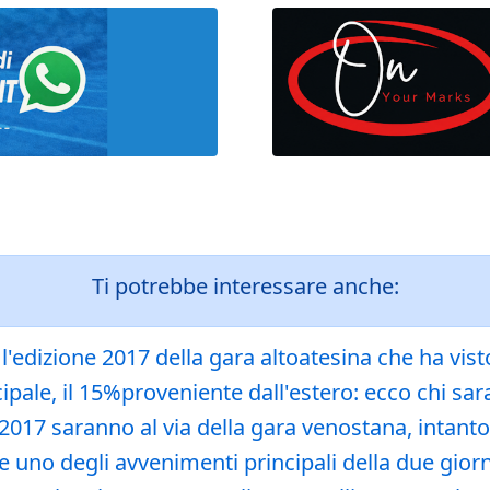
Ti potrebbe interessare anche:
dizione 2017 della gara altoatesina che ha visto a
incipale, il 15%proveniente dall'estero: ecco chi sa
 2017 saranno al via della gara venostana, intant
no degli avvenimenti principali della due giorni 