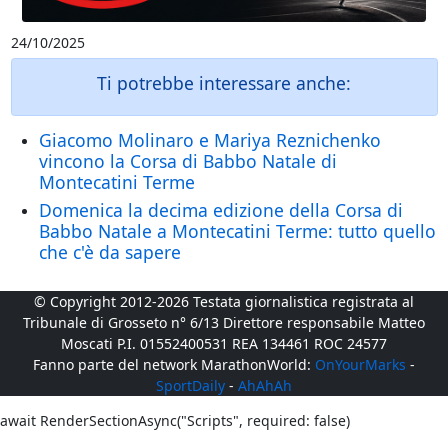
24/10/2025
Ti potrebbe interessare anche:
Giacomo Molinaro e Mariya Reznichenko
vincono la Corsa di Babbo Natale di
Montecatini Terme
Domenica la decima edizione della Corsa di
Babbo Natale a Montecatini Terme: tutto quello
che c'è da sapere
© Copyright 2012-2026 Testata giornalistica registrata al
Tribunale di Grosseto n° 6/13 Direttore responsabile Matteo
Moscati P.I. 01552400531 REA 134461 ROC 24577
Fanno parte del network MarathonWorld:
OnYourMarks
-
SportDaily
-
AhAhAh
await RenderSectionAsync("Scripts", required: false)