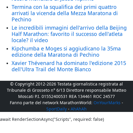
Termina con la squalifica dei primi quattro
arrivati la vicenda della Mezza Maratona di
Pechino
Le incredibili immagini dell'arrivo della Beijing
Half Marathon: favorito il successo dell'atleta
locale? il video
Kipchumba e Moges si aggiudicano la 35ma
edizione della Maratona di Pechino
Xavier Thévenard ha dominato l'edizione 2015
dell'Ultra Trail del Monte Bianco
© Copyright 2012-2026 Testata giornalistica registrata al
Tribunale di Grosseto n° 6/13 Direttore responsabile Matteo
Moscati P.I. 01552400531 REA 134461 ROC 24577
Fanno parte del network MarathonWorld:
OnYourMarks
-
SportDaily
-
AhAhAh
await RenderSectionAsync("Scripts", required: false)