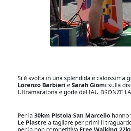
Si è svolta in una splendida e caldissima g
Lorenzo Barbieri
e
Sarah Giomi
sulla di
Ultramaratona e gode del IAU BRONZE LABE
Per la
30km Pistoia-San Marcello
hanno 
Le Piastre
a tagliare per primi il traguard
per la non competitiva
Free Walking 22k