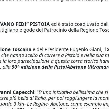
ILVANO FEDI” PISTOIA
ed è stato coadiuvato dall
utigliano e gode del Patrocinio della Regione Tos
ione Toscana
e del Presidente Eugenio Giani, il
ti che hanno scelto di correre a Pistoia e nella sua
con la loro partecipazione a questa corsa storica ha
, alla
50^ edizione della PistoiAbetone Ultrama
ovanni Capecchi
: “
E’ una iniziativa bellissima che 
zze più bella di Italia, per poi raggiungere la mont
raguardo 3 km- Le Regine- Abetone, come esempio imp