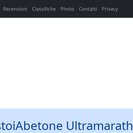
Recensioni
Classifiche
Photo
Contatti
Privacy
stoiAbetone Ultramarat