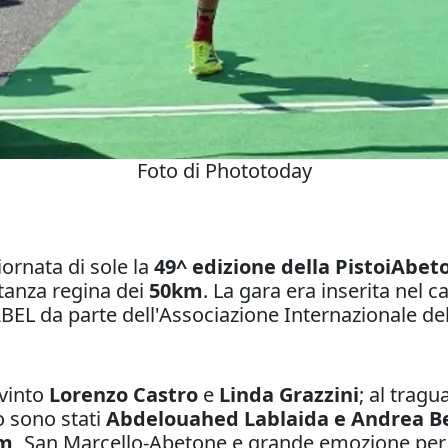
Foto di Phototoday
iornata di sole la
49^ edizione della PistoiAbe
stanza regina dei
50km
. La gara era inserita nel 
L da parte dell'Associazione Internazionale de
vinto
Lorenzo Castro
e
Linda Grazzini
; al trag
o sono stati
Abdelouahed Lablaida e Andrea Be
m,
San Marcello-Abetone e grande emozione per 