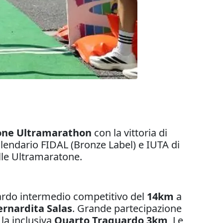
tone Ultramarathon
con la vittoria di
calendario FIDAL (Bronze Label) e IUTA di
lle Ultramaratone.
uardo intermedio competitivo del
14km
a
rnardita Salas
. Grande partecipazione
la inclusiva
Quarto Traguardo
3km
, Le