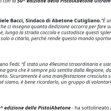
o con la
50^ edizione della PistoiAbetone Ultra
iele Bacci, Sindaco di Abetone Cutigliano.
“È u
a che ci insegna quanta dedizione occorra per fare 
che, lungo la strada coccola e custodisce questi sple
solo a citarla, perché rende questo mondo sportivo 
vano Fedi:
“È stata una 49esima straordinaria e sia
a gara che è sempre più sentita dalla Regione, dalla
ento. Sicuramente è una manifestazione cresciuta so
hé siamo, è bene ricordarlo, un gruppo di volontar
^ edizione
della PistoiAbetone
- ha sottolineato