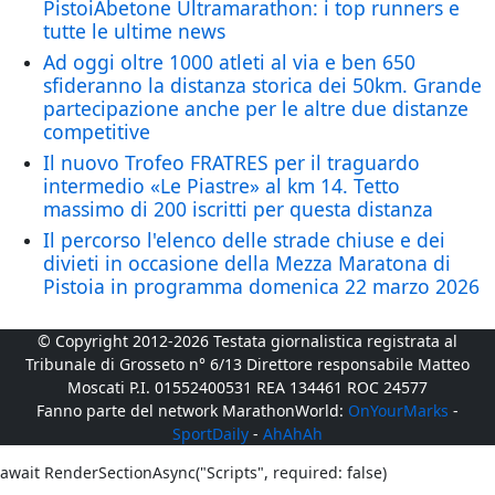
PistoiAbetone Ultramarathon: i top runners e
tutte le ultime news
Ad oggi oltre 1000 atleti al via e ben 650
sfideranno la distanza storica dei 50km. Grande
partecipazione anche per le altre due distanze
competitive
Il nuovo Trofeo FRATRES per il traguardo
intermedio «Le Piastre» al km 14. Tetto
massimo di 200 iscritti per questa distanza
Il percorso l'elenco delle strade chiuse e dei
divieti in occasione della Mezza Maratona di
Pistoia in programma domenica 22 marzo 2026
© Copyright 2012-2026 Testata giornalistica registrata al
Tribunale di Grosseto n° 6/13 Direttore responsabile Matteo
Moscati P.I. 01552400531 REA 134461 ROC 24577
Fanno parte del network MarathonWorld:
OnYourMarks
-
SportDaily
-
AhAhAh
await RenderSectionAsync("Scripts", required: false)