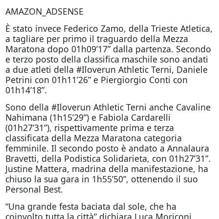
AMAZON_ADSENSE
È stato invece Federico Zamo, della Trieste Atletica,
a tagliare per primo il traguardo della Mezza
Maratona dopo 01h09’17” dalla partenza. Secondo
e terzo posto della classifica maschile sono andati
a due atleti della #Iloverun Athletic Terni, Daniele
Petrini con 01h11’26” e Piergiorgio Conti con
01h14’18”.
Sono della #Iloverun Athletic Terni anche Cavaline
Nahimana (1h15’29”) e Fabiola Cardarelli
(01h27’31”), rispettivamente prima e terza
classificata della Mezza Maratona categoria
femminile. Il secondo posto è andato a Annalaura
Bravetti, della Podistica Solidarieta, con 01h27’31”.
Justine Mattera, madrina della manifestazione, ha
chiuso la sua gara in 1h55’50”, ottenendo il suo
Personal Best.
“Una grande festa baciata dal sole, che ha
coinvolto tutta la città” dichiara Luca Moriconi,