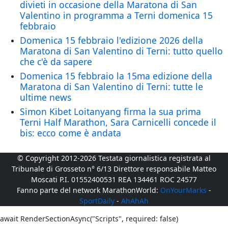
divieti in occasione della Maratona di San
Valentino in programma a Terni domenica 15
febbraio
Domenica 15 febbraio l'edizione 2026 della
Maratona di San Valentino di Terni: tutto quello
che c'è da sapere
Domenica 15 febbraio la 15ma edizione della
Maratona di San Valentino di Terni: tutte le
ultime news
Simon Kibet Loitanyang firma la sua prima
Terni Half Marathon, Sara Carnicelli concede il
bis: ecco come è andata
© Copyright 2012-2026 Testata giornalistica registrata al
Tribunale di Grosseto n° 6/13 Direttore responsabile Matteo
Moscati P.I. 01552400531 REA 134461 ROC 24577
Fanno parte del network MarathonWorld:
OnYourMarks
-
SportDaily
-
AhAhAh
await RenderSectionAsync("Scripts", required: false)