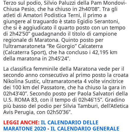
Terzo sul podio, Silvio Paluzzi della Pam Mondovi-
Chiusa Pesio, che ha chiuso in 2h40’08”. Tra gli
atleti di Amatori Podistica Terni, il primo a
giungere al traguardo è stato Egidio Serantoni,
che si è aggiudicato il quarto posto con un tempo
di 2h42’50” guadagnando il titolo di campione
regionale di Maratona. Quinto posto per
l’ultramaratoneta “Re Giorgio” Calcaterra
(Calcaterra Sport), che ha concluso i 42,195 km
della maratona in 2h45’24”.
La classifica femminile della Maratona vede per il
secondo anno consecutivo al primo posto la croata
Nikolina Sustic, ultramaratoneta 4 volte vincitrice
dei 100 km del Passatore, che ha chiuso la gara in
02h43’40”. Secondo posto per Paola Salvatori della
U.S. ROMA 83, con il tempo di 02h46’15”. Gradino
più basso del podio per Silvia Tamburi, dell’Atletica
Avis Perugia, con 02h50’36”.
LEGGI ANCHE:
IL CALENDARIO DELLE
MARATONE 2020
-
IL CALENDARIO GENERALE