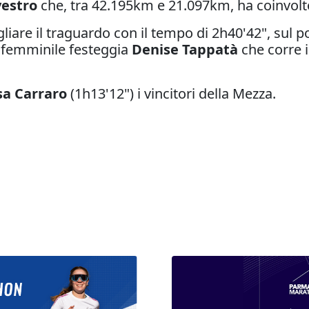
vestro
che, tra 42.195km e 21.097km, ha coinvolt
agliare il traguardo con il tempo di 2h40'42", sul
Al femminile festeggia
Denise Tappatà
che corre 
sa Carraro
(1h13'12") i vincitori della Mezza.