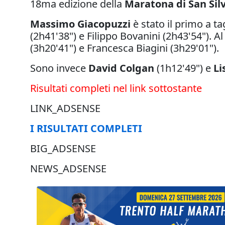
18ma edizione della
Maratona di San Sil
Massimo Giacopuzzi
è stato il primo a t
(2h41'38") e Filippo Bovanini (2h43'54"). 
(3h20'41") e Francesca Biagini (3h29'01").
Sono invece
David Colgan
(1h12'49") e
Li
Risultati completi nel link sottostante
LINK_ADSENSE
I RISULTATI COMPLETI
BIG_ADSENSE
NEWS_ADSENSE