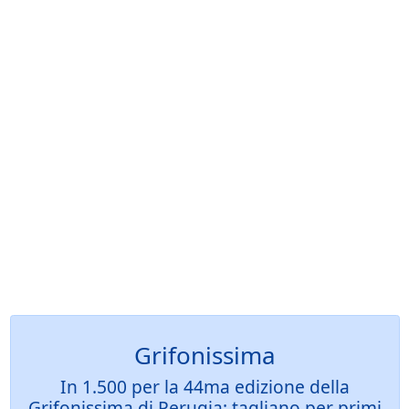
Grifonissima
In 1.500 per la 44ma edizione della
Grifonissima di Perugia: tagliano per primi