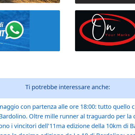
Ti potrebbe interessare anche:
maggio con partenza alle ore 18:00: tutto quello 
ardolino. Oltre mille runner al traguardo per la 
no i vincitori dell'11ma edizione della 10km di Bard