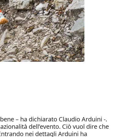
ene – ha dichiarato Claudio Arduini -.
zionalità dell’evento. Ciò vuol dire che
Entrando nei dettagli Arduini ha