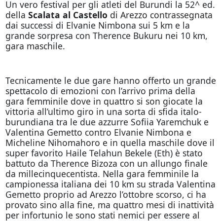
Un vero festival per gli atleti del Burundi la 52^ ed.
della
Scalata al Castello
di Arezzo contrassegnata
dai successi di Elvanie Nimbona sui 5 km e la
grande sorpresa con Therence Bukuru nei 10 km,
gara maschile.
Tecnicamente le due gare hanno offerto un grande
spettacolo di emozioni con l’arrivo prima della
gara femminile dove in quattro si son giocate la
vittoria all’ultimo giro in una sorta di sfida italo-
burundiana tra le due azzurre Sofiia Yaremchuk e
Valentina Gemetto contro Elvanie Nimbona e
Micheline Nihomahoro e in quella maschile dove il
super favorito Haile Telahun Bekele (Eth) è stato
battuto da Therence Bizoza con un allungo finale
da millecinquecentista. Nella gara femminile la
campionessa italiana dei 10 km su strada Valentina
Gemetto proprio ad Arezzo l’ottobre scorso, ci ha
provato sino alla fine, ma quattro mesi di inattività
per infortunio le sono stati nemici per essere al