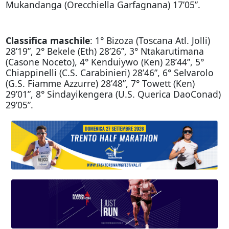
Mukandanga (Orecchiella Garfagnana) 17’05”.
Classifica maschile
: 1° Bizoza (Toscana Atl. Jolli)
28’19”, 2° Bekele (Eth) 28’26”, 3° Ntakarutimana
(Casone Noceto), 4° Kenduiywo (Ken) 28’44”, 5°
Chiappinelli (C.S. Carabinieri) 28’46”, 6° Selvarolo
(G.S. Fiamme Azzurre) 28’48”, 7° Towett (Ken)
29’01”, 8° Sindayikengera (U.S. Querica DaoConad)
29’05”.