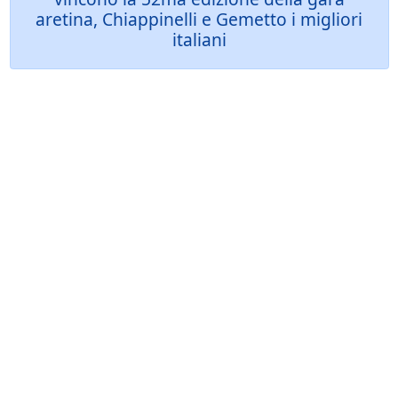
aretina, Chiappinelli e Gemetto i migliori
italiani