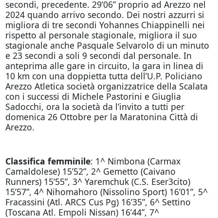
secondi, precedente. 29’06” proprio ad Arezzo nel
2024 quando arrivo secondo. Dei nostri azzurri si
migliora di tre secondi Yohannes Chiappinelli nei
rispetto al personale stagionale, migliora il suo
stagionale anche Pasquale Selvarolo di un minuto
e 23 secondi a soli 9 secondi dal personale. In
anteprima alle gare in circuito, la gara in linea di
10 km con una doppietta tutta dell’U.P. Policiano
Arezzo Atletica società organizzatrice della Scalata
con i successi di Michele Pastorini e Giuglia
Sadocchi, ora la società da l’invito a tutti per
domenica 26 Ottobre per la Maratonina Città di
Arezzo.
Classifica femminile
: 1^ Nimbona (Carmax
Camaldolese) 15’52”, 2^ Gemetto (Caivano
Runners) 15’55”, 3^ Yaremchuk (C.S. Eser3cito)
15’57”, 4^ Nihomahoro (Nissolino Sport) 16’01”, 5^
Fracassini (Atl. ARCS Cus Pg) 16’35”, 6^ Settino
(Toscana Atl. Empoli Nissan) 16’44”, 7^