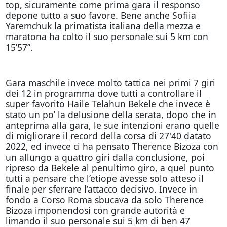
top, sicuramente come prima gara il responso
depone tutto a suo favore. Bene anche Sofiia
Yaremchuk la primatista italiana della mezza e
maratona ha colto il suo personale sui 5 km con
15’57”.
Gara maschile invece molto tattica nei primi 7 giri
dei 12 in programma dove tutti a controllare il
super favorito Haile Telahun Bekele che invece è
stato un po’ la delusione della serata, dopo che in
anteprima alla gara, le sue intenzioni erano quelle
di migliorare il record della corsa di 27'40 datato
2022, ed invece ci ha pensato Therence Bizoza con
un allungo a quattro giri dalla conclusione, poi
ripreso da Bekele al penultimo giro, a quel punto
tutti a pensare che l’etiope avesse solo atteso il
finale per sferrare l’attacco decisivo. Invece in
fondo a Corso Roma sbucava da solo Therence
Bizoza imponendosi con grande autorità e
limando il suo personale sui 5 km di ben 47