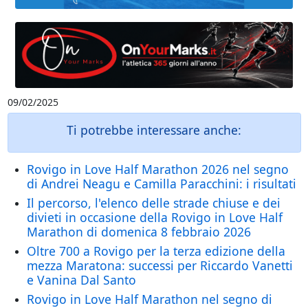
09/02/2025
Ti potrebbe interessare anche:
Rovigo in Love Half Marathon 2026 nel segno
di Andrei Neagu e Camilla Paracchini: i risultati
Il percorso, l'elenco delle strade chiuse e dei
divieti in occasione della Rovigo in Love Half
Marathon di domenica 8 febbraio 2026
Oltre 700 a Rovigo per la terza edizione della
mezza Maratona: successi per Riccardo Vanetti
e Vanina Dal Santo
Rovigo in Love Half Marathon nel segno di