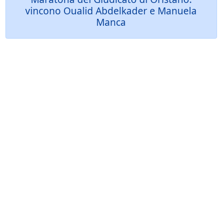
vincono Oualid Abdelkader e Manuela
Manca