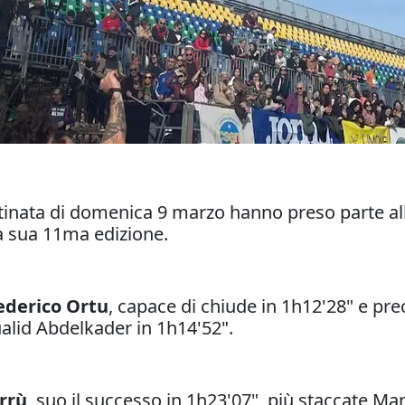
mattinata di domenica 9 marzo hanno preso parte a
a sua 11ma edizione.
ederico Ortu
, capace di chiude in 1h12'28" e pr
alid Abdelkader in 1h14'52".
rrù
, suo il successo in 1h23'07", più staccate Mari