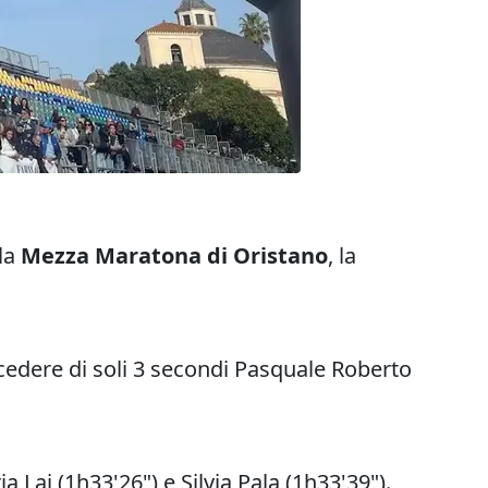
lla
Mezza Maratona di Oristano
, la
ecedere di soli 3 secondi Pasquale Roberto
a Lai (1h33'26") e Silvia Pala (1h33'39").