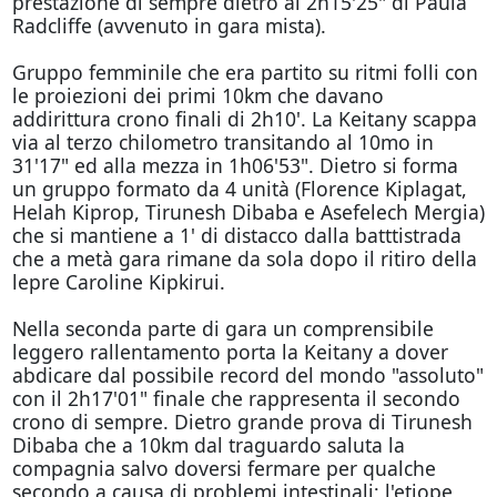
prestazione di sempre dietro al 2h15'25" di Paula
Radcliffe (avvenuto in gara mista).
Gruppo femminile che era partito su ritmi folli con
le proiezioni dei primi 10km che davano
addirittura crono finali di 2h10'. La Keitany scappa
via al terzo chilometro transitando al 10mo in
31'17" ed alla mezza in 1h06'53". Dietro si forma
un gruppo formato da 4 unità (Florence Kiplagat,
Helah Kiprop, Tirunesh Dibaba e Asefelech Mergia)
che si mantiene a 1' di distacco dalla batttistrada
che a metà gara rimane da sola dopo il ritiro della
lepre Caroline Kipkirui.
Nella seconda parte di gara un comprensibile
leggero rallentamento porta la Keitany a dover
abdicare dal possibile record del mondo "assoluto"
con il 2h17'01" finale che rappresenta il secondo
crono di sempre. Dietro grande prova di Tirunesh
Dibaba che a 10km dal traguardo saluta la
compagnia salvo doversi fermare per qualche
secondo a causa di problemi intestinali; l'etiope