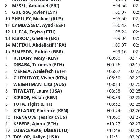
8
MESEL, Amanuel (ERI)
+04:56
02:
9
GUERRA, Javier (ESP)
+05:07
02:
10
SHELLEY, Michael (AUS)
+05:50
02:
11
LAMDASSEM, Ayad (ESP)
+06:42
02:
12
LILESA, Feyisa (ETH)
+08:24
02:
13
KIBROM, Ghebre (ERI)
+09:04
02:
14
MEFTAH, Abdellatif (FRA)
+09:07
02:
15
SIMPSON, Robbie (GBR)
+09:16
02:
1
KEITANY, Mary (KEN)
+00:00
02:1
2
DIBABA, Tirunesh (ETH)
+00:56
02:1
3
MERGIA, Aselefech (ETH)
+06:07
02:2
4
CHERUIYOT, Vivian (KEN)
+06:50
02:2
5
WEIGHTMAN, Lisa (AUS)
+08:14
02:2
6
THWEATT, Laura (USA)
+08:38
02:2
7
KIPROP, Helah (KEN)
+08:39
02:2
8
TUFA, Tigist (ETH)
+08:52
02:2
9
KIPLAGAT, Florence (KEN)
+09:24
02:2
10
TRENGOVE, Jessica (AUS)
+10:00
02:2
11
KEBEDE, Aberu (ETH)
+10:27
02:2
12
LOBACEVSKE, Diana (LTU)
+11:48
02:2
13
TAYLOR, Kellyn (USA)
+11:51
02:2