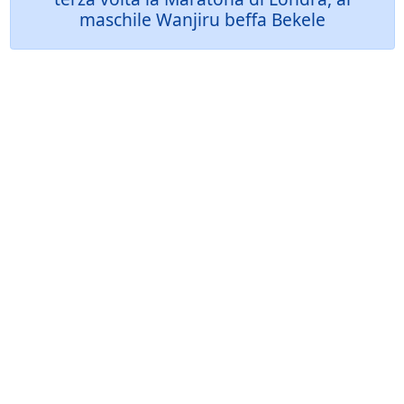
maschile Wanjiru beffa Bekele