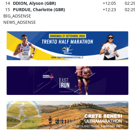
14
DIXON, Alyson (GBR)
+12:05
02:2
15
PURDUE, Charlotte (GBR)
+12:23
02:2
BIG_ADSENSE
NEWS_ADSENSE