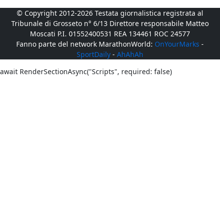
© Copyright 2012-2026 Testata giornalistica registrata al
Tribunale di Grosseto n° 6/13 Direttore responsabile Matteo
Moscati P.I. 01552400531 REA 134461 ROC 24577
Fanno parte del network MarathonWorld:
OnYourMarks
-
SportDaily
-
AhAhAh
await RenderSectionAsync("Scripts", required: false)