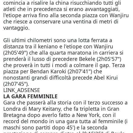
comincia a risalire la china risucchiando tutti gli
atleti che in precedenza si erano avvantaggiati,
l'etiope arriva fino alla seconda piazza con Wanjiru
che riesce a conservare una ventina di metri di
vantaggio.
Gli ultimi chilometri sono una lotta ferrata a
distanza tra il keniano e l'etiope con Wanjiru
(2h05'49") che alla quarta maratona in carriera si
prenderà il lusso di precedere Bekele (2h05'57")
che proverà in tutti i modi a colmare il gap. Terza
piazza per Bendan Karoki (2h07'41") che
nonostanti grandi difficoltà precede Abel Kirui
(2h07'45").
LINK_ADSENSE
LA GARA FEMMINILE
Gara che passerà alla storia con il terzo successo a
Londra di Mary Keitany, che fa tripletta in Gran
Bretagna dopo averlo fatto a New York, con il
record del mondo in una gara tutta al femminile (i
maschi sono partiti dopo 45') e la seconda