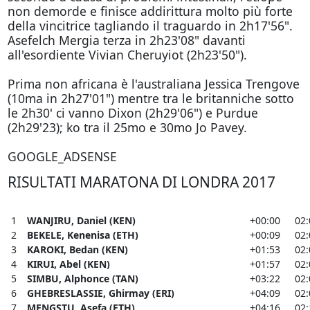
non demorde e finisce addirittura molto più forte
della vincitrice tagliando il traguardo in 2h17'56".
Asefelch Mergia terza in 2h23'08" davanti
all'esordiente Vivian Cheruyiot (2h23'50").
Prima non africana è l'australiana Jessica Trengove
(10ma in 2h27'01") mentre tra le britanniche sotto
le 2h30' ci vanno Dixon (2h29'06") e Purdue
(2h29'23); ko tra il 25mo e 30mo Jo Pavey.
GOOGLE_ADSENSE
RISULTATI MARATONA DI LONDRA 2017
1
WANJIRU, Daniel (KEN)
+00:00
02:
2
BEKELE, Kenenisa (ETH)
+00:09
02:
3
KAROKI, Bedan (KEN)
+01:53
02:
4
KIRUI, Abel (KEN)
+01:57
02:
5
SIMBU, Alphonce (TAN)
+03:22
02:
6
GHEBRESLASSIE, Ghirmay (ERI)
+04:09
02:
7
MENGSTU, Asefa (ETH)
+04:16
02: