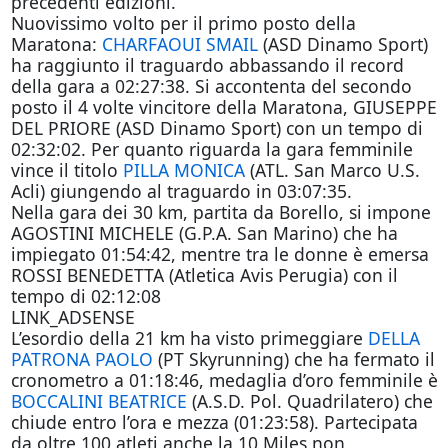
precedenti edizioni.
Nuovissimo volto per il primo posto della
Maratona:
CHARFAOUI SMAIL
(ASD Dinamo Sport)
ha raggiunto il traguardo abbassando il record
della gara a 02:27:38. Si accontenta del secondo
posto il 4 volte vincitore della Maratona, GIUSEPPE
DEL PRIORE (ASD Dinamo Sport) con un tempo di
02:32:02. Per quanto riguarda la gara femminile
vince il titolo
PILLA MONICA
(ATL. San Marco U.S.
Acli) giungendo al traguardo in 03:07:35.
Nella gara dei 30 km, partita da Borello, si impone
AGOSTINI MICHELE (G.P.A. San Marino) che ha
impiegato 01:54:42, mentre tra le donne è emersa
ROSSI BENEDETTA (Atletica Avis Perugia) con il
tempo di 02:12:08
LINK_ADSENSE
L’esordio della 21 km ha visto primeggiare
DELLA
PATRONA PAOLO
(PT Skyrunning) che ha fermato il
cronometro a 01:18:46, medaglia d’oro femminile è
BOCCALINI BEATRICE
(A.S.D. Pol. Quadrilatero) che
chiude entro l’ora e mezza (01:23:58). Partecipata
da oltre 100 atleti anche la 10 Miles non