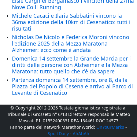
Elsie Cargniel Bergamasco i vincitori della 27ma
Nove Colli Running
Michele Cacaci e Ilaria Sabbatini vincono la
36ma edizione della 10km di Cesenatico: tutti i
risultati
Nicholas De Nicolo e Federica Moroni vincono
l'edizione 2025 della Mezza Maratona
Alzheimer: ecco come è andata
Domenica 14 settembre la Grande Marcia per i
diritti delle persone con Alzheimer e la Mezza
Maratona: tutto quello che c'è da sapere
Partenza domenica 14 settembre, ore 8, dalla
Piazza del Popolo di Cesena e arrivo al Parco di
Levante di Cesenatico
© Copyright 2012-2026 Testata giornalistica registrata al
Tribunale di Grosseto n° 6/13 Direttore responsabile Matteo
Moscati P.I. 01552400531 REA 134461 ROC 24577
Fanno parte del network MarathonWorld:
OnYourMarks
-
SportDaily
-
AhAhAh