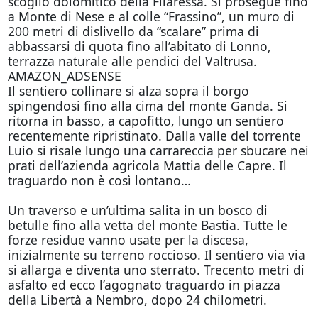
scoglio dolomitico della Filaressa. Si prosegue fino
a Monte di Nese e al colle “Frassino”, un muro di
200 metri di dislivello da “scalare” prima di
abbassarsi di quota fino all’abitato di Lonno,
terrazza naturale alle pendici del Valtrusa.
AMAZON_ADSENSE
Il sentiero collinare si alza sopra il borgo
spingendosi fino alla cima del monte Ganda. Si
ritorna in basso, a capofitto, lungo un sentiero
recentemente ripristinato. Dalla valle del torrente
Luio si risale lungo una carrareccia per sbucare nei
prati dell’azienda agricola Mattia delle Capre. Il
traguardo non è così lontano…
Un traverso e un’ultima salita in un bosco di
betulle fino alla vetta del monte Bastia. Tutte le
forze residue vanno usate per la discesa,
inizialmente su terreno roccioso. Il sentiero via via
si allarga e diventa uno sterrato. Trecento metri di
asfalto ed ecco l’agognato traguardo in piazza
della Libertà a Nembro, dopo 24 chilometri.