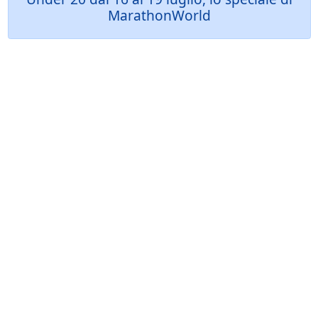
MarathonWorld