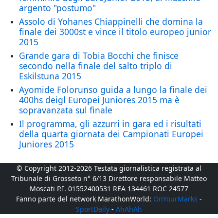
argento "postumo"
Assolo di Yohanes Chiappinelli che domina la
finale dei 3000st e vince il titolo europeo junior
2015
Grande gara di Tobia Bocchi che finisce
secondo nella finale del salto triplo di
Eskilstuna 2015
Ayomide Folorunso guida a lungo la finale dei
400hs deigl Europei Juniores 2015 ma è
sopravanzata sul finale
Il programma, gli azzurri in gara ed i risultati
della quarta giornata dei Campionati Europei
Juniores 2015
© Copyright 2012-2026 Testata giornalistica registrata al
Tribunale di Grosseto n° 6/13 Direttore responsabile Matteo
Moscati P.I. 01552400531 REA 134461 ROC 24577
Fanno parte del network MarathonWorld:
OnYourMarks
-
SportDaily
-
AhAhAh