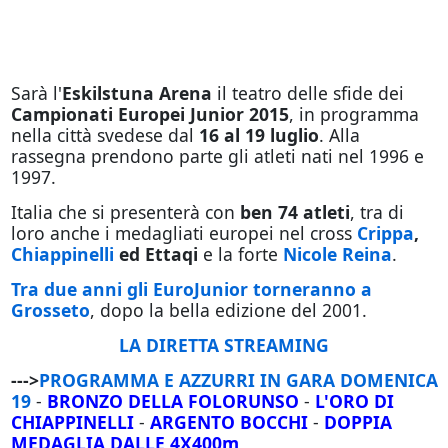
Sarà l'
Eskilstuna Arena
il teatro delle sfide dei
Campionati Europei Junior 2015
, in programma
nella città svedese dal
16 al 19 luglio
. Alla
rassegna prendono parte gli atleti nati nel 1996 e
1997.
Italia che si presenterà con
ben 74 atleti
, tra di
loro anche i medagliati europei nel cross
Crippa
,
Chiappinelli
ed Ettaqi
e la forte
Nicole Reina
.
Tra due anni gli EuroJunior torneranno a
Grosseto
, dopo la bella edizione del 2001.
LA DIRETTA STREAMING
--->
PROGRAMMA E AZZURRI IN GARA DOMENICA
19
-
BRONZO DELLA FOLORUNSO
-
L'ORO DI
CHIAPPINELLI
-
ARGENTO BOCCHI
-
DOPPIA
MEDAGLIA DALLE 4X400m