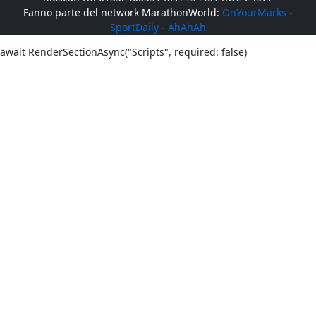
Fanno parte del network MarathonWorld:
OnYourMarks
-
SportDaily
-
AhAhAh
await RenderSectionAsync("Scripts", required: false)