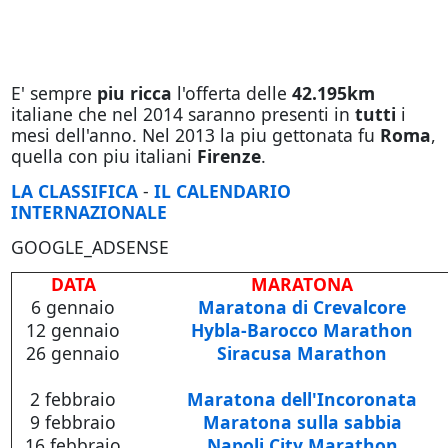
E' sempre
piu ricca
l'offerta delle
42.195km
italiane che nel 2014 saranno presenti in
tutti
i
mesi dell'anno. Nel 2013 la piu gettonata fu
Roma
,
quella con piu italiani
Firenze
.
LA CLASSIFICA
-
IL CALENDARIO
INTERNAZIONALE
GOOGLE_ADSENSE
DATA
MARATONA
6 gennaio
Maratona di Crevalcore
12 gennaio
Hybla-Barocco Marathon
26 gennaio
Siracusa Marathon
2 febbraio
Maratona dell'Incoronata
9 febbraio
Maratona sulla sabbia
16 febbraio
Napoli City Marathon