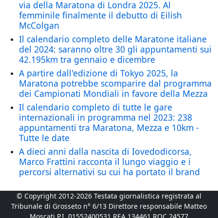
via della Maratona di Londra 2025. Al
femminile finalmente il debutto di Eilish
McColgan
Il calendario completo delle Maratone italiane
del 2024: saranno oltre 30 gli appuntamenti sui
42.195km tra gennaio e dicembre
A partire dall'edizione di Tokyo 2025, la
Maratona potrebbe scomparire dal programma
dei Campionati Mondiali in favore della Mezza
Il calendario completo di tutte le gare
internazionali in programma nel 2023: 238
appuntamenti tra Maratona, Mezza e 10km -
Tutte le date
A dieci anni dalla nascita di Iovedodicorsa,
Marco Frattini racconta il lungo viaggio e i
percorsi alternativi su cui ha portato il brand
© Copyright 2012-2026 Testata giornalistica registrata al
Tribunale di Grosseto n° 6/13 Direttore responsabile Matteo
Moscati P.I. 01552400531 REA 134461 ROC 24577