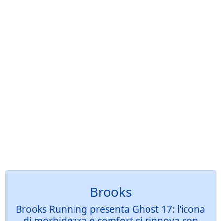
Brooks
Brooks Running presenta Ghost 17: l’icona
di morbidezza e comfort si rinnova con