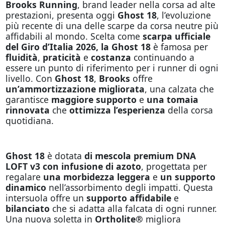
Brooks Running
, brand leader nella corsa ad alte
prestazioni, presenta oggi
Ghost 18
, l’evoluzione
più recente di una delle scarpe da corsa neutre più
affidabili al mondo. Scelta come
scarpa ufficiale
del Giro d’Italia 2026, la Ghost 18
è famosa per
fluidità
,
praticità
e
costanza
continuando a
essere un punto di riferimento per i runner di ogni
livello. Con
Ghost 18
,
Brooks
offre
un’ammortizzazione migliorata
, una calzata che
garantisce
maggiore supporto
e
una tomaia
rinnovata
che
ottimizza l’esperienza
della corsa
quotidiana.
Ghost 18
è dotata
di mescola
premium DNA
LOFT v3
con infusione di azoto
, progettata per
regalare
una morbidezza leggera
e
un supporto
dinamico
nell’assorbimento degli impatti. Questa
intersuola offre un
supporto affidabile
e
bilanciato
che si adatta alla falcata di ogni runner.
Una nuova soletta in
Ortholite®
migliora