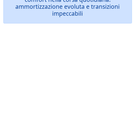
ammortizzazione evoluta e transizioni
impeccabili