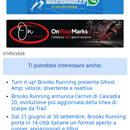
07/05/2026
Ti potrebbe interessare anche:
Turn it up! Brooks Running presenta Ghost
Amp: veloce, divertente e reattiva
Brooks Running annuncia l'arrivo di Cascadia
20, evoluzione più aggiornata della linea di
scarpe da Trail
Dal 21 giugno al 30 settembre, Brooks Running
porta in 14 città italiane un format aperto a
runner, appassionati e tifosi