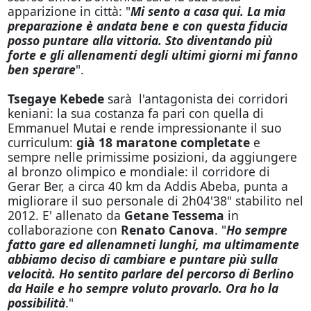
apparizione in città: "
Mi sento a casa qui. La mia
preparazione è andata bene e con questa fiducia
posso puntare alla vittoria. Sto diventando più
forte e gli allenamenti degli ultimi giorni mi fanno
ben sperare
".
Tsegaye Kebede
sarà l'antagonista dei corridori
keniani: la sua costanza fa pari con quella di
Emmanuel Mutai e rende impressionante il suo
curriculum:
già 18 maratone completate
e
sempre nelle primissime posizioni, da aggiungere
al bronzo olimpico e mondiale: il corridore di
Gerar Ber, a circa 40 km da Addis Abeba, punta a
migliorare il suo personale di 2h04'38" stabilito nel
2012. E' allenato da
Getane Tessema
in
collaborazione con
Renato Canova
. "
Ho sempre
fatto gare ed allenamneti lunghi, ma ultimamente
abbiamo deciso di cambiare e puntare più sulla
velocità. Ho sentito parlare del percorso di Berlino
da Haile e ho sempre voluto provarlo. Ora ho la
possibilità
."