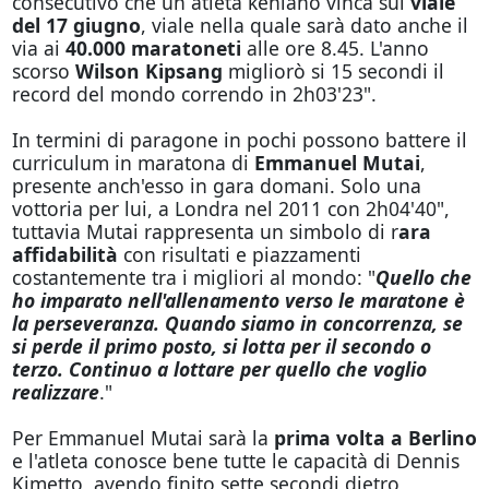
consecutivo che un atleta keniano vinca sul
viale
del 17 giugno
, viale nella quale sarà dato anche il
via ai
40.000 maratoneti
alle ore 8.45. L'anno
scorso
Wilson Kipsang
migliorò si 15 secondi il
record del mondo correndo in 2h03'23".
In termini di paragone in pochi possono battere il
curriculum in maratona di
Emmanuel Mutai
,
presente anch'esso in gara domani. Solo una
vottoria per lui, a Londra nel 2011 con 2h04'40",
tuttavia Mutai rappresenta un simbolo di r
ara
affidabilità
con risultati e piazzamenti
costantemente tra i migliori al mondo: "
Quello che
ho imparato nell'allenamento verso le maratone è
la perseveranza. Quando siamo in concorrenza, se
si perde il primo posto, si lotta per il secondo o
terzo. Continuo a lottare per quello che voglio
realizzare
."
Per Emmanuel Mutai sarà la
prima volta a Berlino
e l'atleta conosce bene tutte le capacità di Dennis
Kimetto, avendo finito sette secondi dietro