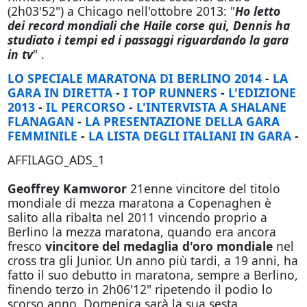
(2h03'52") a Chicago nell'ottobre 2013: "
Ho letto
dei record mondiali che Haile corse qui, Dennis ha
studiato i tempi ed i passaggi riguardando la gara
in tv
" .
LO SPECIALE MARATONA DI BERLINO 2014
-
LA
GARA IN DIRETTA
-
I TOP RUNNERS
-
L'EDIZIONE
2013
-
IL PERCORSO
-
L'INTERVISTA A SHALANE
FLANAGAN
-
LA PRESENTAZIONE DELLA GARA
FEMMINILE
-
LA LISTA DEGLI ITALIANI IN GARA
-
AFFILAGO_ADS_1
Geoffrey Kamworor
21enne vincitore del titolo
mondiale di mezza maratona a Copenaghen è
salito alla ribalta nel 2011 vincendo proprio a
Berlino la mezza maratona, quando era ancora
fresco
vincitore del medaglia d'oro mondiale
nel
cross tra gli Junior. Un anno più tardi, a 19 anni, ha
fatto il suo debutto in maratona, sempre a Berlino,
finendo terzo in 2h06'12" ripetendo il podio lo
scorso anno. Domenica sarà la sua sesta