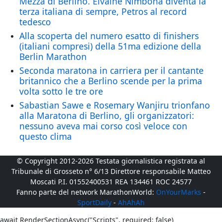
Mezza di Berlino. Elvaine Nimbona diventa la
terza italiana di sempre, Petros al record
tedesco
Alla scoperta del numero esatto di finishers
(italiani compresi) della 51ma edizione della
Berlin Marathon
Seconda maratona in carriera per il cantante
britannico che a Berlino scende per la prima
volta sotto le tre ore
Sabastian Sawe e Rosemary Wanjiru trionfano
alla Maratona di Berlino, gli organizzatori:
nessuno aveva mai corso così veloce con
questo clima
© Copyright 2012-2026 Testata giornalistica registrata al
Tribunale di Grosseto n° 6/13 Direttore responsabile Matteo
Moscati P.I. 01552400531 REA 134461 ROC 24577
Fanno parte del network MarathonWorld:
OnYourMarks
-
SportDaily
-
AhAhAh
await RenderSectionAsync("Scripts", required: false)