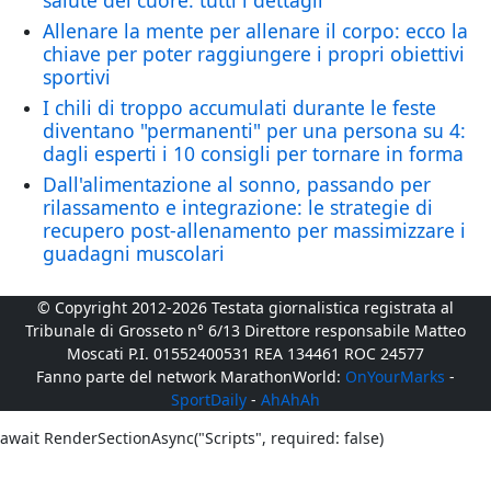
salute del cuore: tutti i dettagli
Allenare la mente per allenare il corpo: ecco la
chiave per poter raggiungere i propri obiettivi
sportivi
I chili di troppo accumulati durante le feste
diventano "permanenti" per una persona su 4:
dagli esperti i 10 consigli per tornare in forma
Dall'alimentazione al sonno, passando per
rilassamento e integrazione: le strategie di
recupero post-allenamento per massimizzare i
guadagni muscolari
© Copyright 2012-2026 Testata giornalistica registrata al
Tribunale di Grosseto n° 6/13 Direttore responsabile Matteo
Moscati P.I. 01552400531 REA 134461 ROC 24577
Fanno parte del network MarathonWorld:
OnYourMarks
-
SportDaily
-
AhAhAh
await RenderSectionAsync("Scripts", required: false)