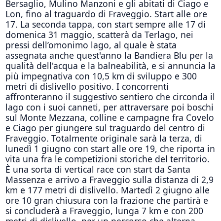
Bersaglio, Mulino Manzoni e gli abitati di Ciago e
Lon, fino al traguardo di Fraveggio. Start alle ore
17. La seconda tappa, con start sempre alle 17 di
domenica 31 maggio, scatterà da Terlago, nei
pressi dell’omonimo lago, al quale è stata
assegnata anche quest'anno la Bandiera Blu per la
qualità dell'acqua e la balneabilità, e si annuncia la
più impegnativa con 10,5 km di sviluppo e 300
metri di dislivello positivo. I concorrenti
affronteranno il suggestivo sentiero che circonda il
lago con i suoi canneti, per attraversare poi boschi
sul Monte Mezzana, colline e campagne fra Covelo
e Ciago per giungere sul traguardo del centro di
Fraveggio. Totalmente originale sarà la terza, di
lunedì 1 giugno con start alle ore 19, che riporta in
vita una fra le competizioni storiche del territorio.
È una sorta di vertical race con start da Santa
Massenza e arrivo a Fraveggio sulla distanza di 2,9
km e 177 metri di dislivello. Martedì 2 giugno alle
ore 10 gran chiusura con la frazione che partirà e
si concluderà a Fraveggio, lunga 7 km e con 200
metri di dislivello, per un percorso che alterna