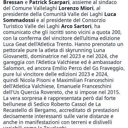
Bressan
e
Patrick Scarpari
, assieme al sindaco
del Comune Vallelaghi
Lorenzo Miori
, al
presidente della Comunità Valle dei Laghi
Luca
Sommadossi
e al presidente del Consorzio
Turistico Valle dei Laghi
Arco Sartori
, ha
comunicato che gli iscritti sono vicini a quota 200,
con la conferma del vincitore dell’ultima edizione
Luca Geat dell’Atletica Trento. Hanno prenotato un
pettorale pure la atleta di skyrunning Luna
Giovanetti, dominatrice nel 2023 e nel 2024, che
gareggia con l'Atletica Valchiese ed è ambassador
Salomon, ed ancora Emilio Perco del Gs Fraveggio,
pure lui vincitore delle edizioni 2023 e 2024,
quindi Nicola Pisoni e Maximilian Franceschini
dell'Atletica Valchiese, Emanuele Franceschini
dell'Us Quercia Rovereto, che si impose nel 2015.
La vera sorpresa è rappresentata però dal forte
bellunese di Sedico Roberto Cassol de La
Recastello di Bergamo, accreditato di prestazioni
decisamente interessanti sulle varie distanze e
anche in manifestazioni con terreni e dislivelli
variabili come la Tourlaghi.