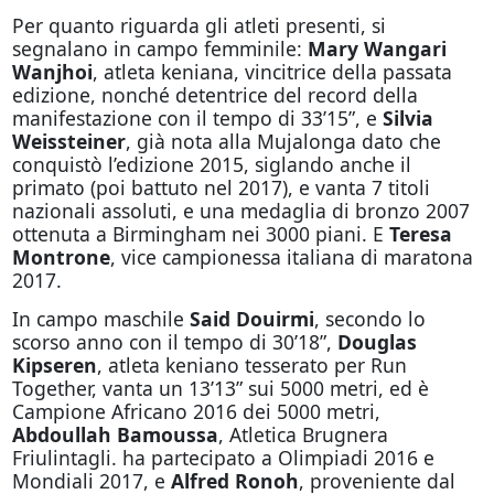
Per quanto riguarda gli atleti presenti, si
segnalano in campo femminile:
Mary Wangari
Wanjhoi
, atleta keniana, vincitrice della passata
edizione, nonché detentrice del record della
manifestazione con il tempo di 33’15”, e
Silvia
Weissteiner
, già nota alla Mujalonga dato che
conquistò l’edizione 2015, siglando anche il
primato (poi battuto nel 2017), e vanta 7 titoli
nazionali assoluti, e una medaglia di bronzo 2007
ottenuta a Birmingham nei 3000 piani. E
Teresa
Montrone
, vice campionessa italiana di maratona
2017.
In campo maschile
Said Douirmi
, secondo lo
scorso anno con il tempo di 30’18”,
Douglas
Kipseren
, atleta keniano tesserato per Run
Together, vanta un 13’13” sui 5000 metri, ed è
Campione Africano 2016 dei 5000 metri,
Abdoullah Bamoussa
, Atletica Brugnera
Friulintagli. ha partecipato a Olimpiadi 2016 e
Mondiali 2017, e
Alfred Ronoh
, proveniente dal