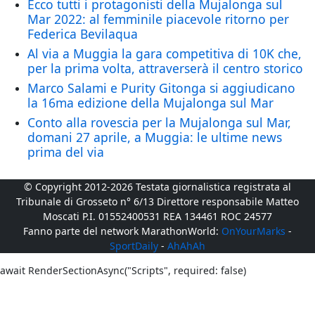
Ecco tutti i protagonisti della Mujalonga sul
Mar 2022: al femminile piacevole ritorno per
Federica Bevilaqua
Al via a Muggia la gara competitiva di 10K che,
per la prima volta, attraverserà il centro storico
Marco Salami e Purity Gitonga si aggiudicano
la 16ma edizione della Mujalonga sul Mar
Conto alla rovescia per la Mujalonga sul Mar,
domani 27 aprile, a Muggia: le ultime news
prima del via
© Copyright 2012-2026 Testata giornalistica registrata al
Tribunale di Grosseto n° 6/13 Direttore responsabile Matteo
Moscati P.I. 01552400531 REA 134461 ROC 24577
Fanno parte del network MarathonWorld:
OnYourMarks
-
SportDaily
-
AhAhAh
await RenderSectionAsync("Scripts", required: false)