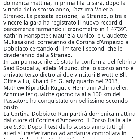
domenica mattina, in prima fila ci sarà, dopo la
vittoria dello scorso anno, l’azzurra Valeria
Straneo. La passata edizione, la Straneo, oltre a
vincere la gara ha registrato il nuovo record di
percorrenza fermando il cronometro in 1:47’39’’.
Kathrin Hanspeter, Maurizia Cunico, e Claudette
Mukasakindi correranno da Cortina d’Ampezzo a
Dobbiaco cercando di limitare i secondi che le
divideranno dalla Straneo.
In campo maschile c’è stata la conferma del feltrino
Said Boudalia, atleta Mizuno, che lo scorso anno è
arrivato terzo dietro ai due vincitori Biwott e Bll.
Oltre a lui, Khalid En Guady quarto nel 2013,
Mathew Kiprotich Rugut e Hermann Achmüeller.
Achmüeller qualche giorno fa alla 100 km del
Passatore ha conquistato un bellissimo secondo
posto.
La Cortina-Dobbiaco Run partirà domenica mattina
dal cuore di Cortina d’Ampezzo, il Corso Italia alle
ore 9.30. Dopo il test dello scorso anno tutti gli
atleti si trasferiranno ad andatura controllata in