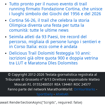
Tutto pronto per il nuovo evento di trail
running firmato Fondazione Cortina, che unisce
i luoghi simbolo dei Giochi del 1956 e del 2026
Cortina 56-26, il trail che celebra la storia
Olimpica diventa una festa per tutta la
comunità: tutte le ultime news
Seimila atleti da 93 Paesi, tre record del
percorso, migliaia di persone lungo i sentieri e
in Corso Italia: ecco come è andata
Delicious Trail Dolomiti festeggia 10 anni:
iscrizioni già oltre quota 900 e doppia vetrina
tra LUT e Maratona Dles Dolomites
© Copyright 2012-2026 Testata giornalistica registrata al
Tribunale di Grosseto n° 6/13 Direttore responsabile Matteo
Moscati P.I. 01552400531 REA 134461 ROC 24577
Fanno parte del network MarathonWorld:
OnYourMarks
-
SportDaily
-
AhAhAh
await RenderSectionAsync("Scripts", required: false)