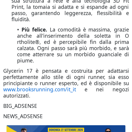
sua struttura a rete e alla tecnologia 3D Fit
Print, la tomaia si adatta e si espande ad ogni
passo, garantendo leggerezza, flessibilità e
fluidità.
•
Più felice.
La comodità è massima, grazie
anche all’inserimento della soletta in O
rtholite®, ed è percepibile fin dalla prima
calzata. Ogni passo sarà più morbido, e sarà
come atterrare su un morbido guanciale di
piume.
Glycerin 17 è pensata e costruita per adattarsi
perfettamente allo stile di ogni runner, sia esso
principiante o runner esperto, ed è disponibile su
www.brooksrunning.com/it_it
e nei negozi
autorizzati.
BIG_ADSENSE
NEWS_ADSENSE