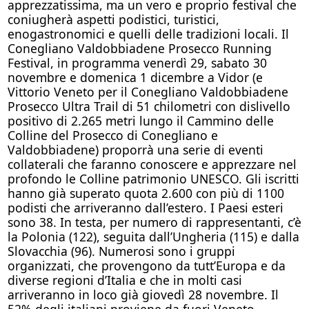
apprezzatissima, ma un vero e proprio festival che
coniugherà aspetti podistici, turistici,
enogastronomici e quelli delle tradizioni locali. Il
Conegliano Valdobbiadene Prosecco Running
Festival, in programma venerdì 29, sabato 30
novembre e domenica 1 dicembre a Vidor (e
Vittorio Veneto per il Conegliano Valdobbiadene
Prosecco Ultra Trail di 51 chilometri con dislivello
positivo di 2.265 metri lungo il Cammino delle
Colline del Prosecco di Conegliano e
Valdobbiadene) proporrà una serie di eventi
collaterali che faranno conoscere e apprezzare nel
profondo le Colline patrimonio UNESCO. Gli iscritti
hanno già superato quota 2.600 con più di 1100
podisti che arriveranno dall’estero. I Paesi esteri
sono 38. In testa, per numero di rappresentanti, c’è
la Polonia (122), seguita dall’Ungheria (115) e dalla
Slovacchia (96). Numerosi sono i gruppi
organizzati, che provengono da tutt’Europa e da
diverse regioni d’Italia e che in molti casi
arriveranno in loco già giovedì 28 novembre. Il
52% degli italiani proviene da fuori Veneto.