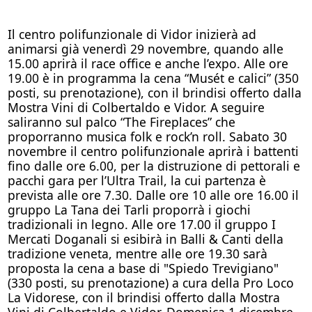
Il centro polifunzionale di Vidor inizierà ad
animarsi già venerdì 29 novembre, quando alle
15.00 aprirà il race office e anche l’expo. Alle ore
19.00 è in programma la cena “Musét e calici” (350
posti, su prenotazione), con il brindisi offerto dalla
Mostra Vini di Colbertaldo e Vidor. A seguire
saliranno sul palco “The Fireplaces” che
proporranno musica folk e rock’n roll. Sabato 30
novembre il centro polifunzionale aprirà i battenti
fino dalle ore 6.00, per la distruzione di pettorali e
pacchi gara per l’Ultra Trail, la cui partenza è
prevista alle ore 7.30. Dalle ore 10 alle ore 16.00 il
gruppo La Tana dei Tarli proporrà i giochi
tradizionali in legno. Alle ore 17.00 il gruppo I
Mercati Doganali si esibirà in Balli & Canti della
tradizione veneta, mentre alle ore 19.30 sarà
proposta la cena a base di "Spiedo Trevigiano"
(330 posti, su prenotazione) a cura della Pro Loco
La Vidorese, con il brindisi offerto dalla Mostra
Vini di Colbertaldo e Vidor. Domenica 1 dicembre