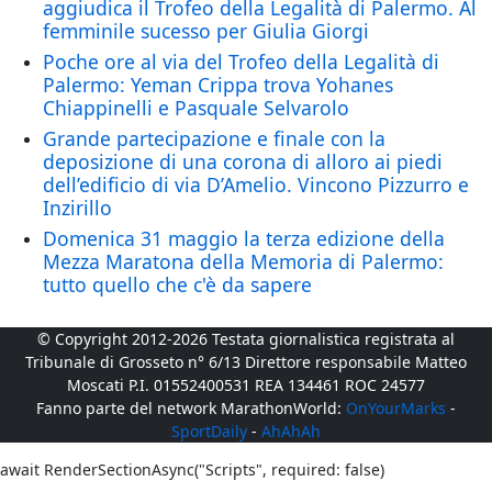
aggiudica il Trofeo della Legalità di Palermo. Al
femminile sucesso per Giulia Giorgi
Poche ore al via del Trofeo della Legalità di
Palermo: Yeman Crippa trova Yohanes
Chiappinelli e Pasquale Selvarolo
Grande partecipazione e finale con la
deposizione di una corona di alloro ai piedi
dell’edificio di via D’Amelio. Vincono Pizzurro e
Inzirillo
Domenica 31 maggio la terza edizione della
Mezza Maratona della Memoria di Palermo:
tutto quello che c'è da sapere
© Copyright 2012-2026 Testata giornalistica registrata al
Tribunale di Grosseto n° 6/13 Direttore responsabile Matteo
Moscati P.I. 01552400531 REA 134461 ROC 24577
Fanno parte del network MarathonWorld:
OnYourMarks
-
SportDaily
-
AhAhAh
await RenderSectionAsync("Scripts", required: false)