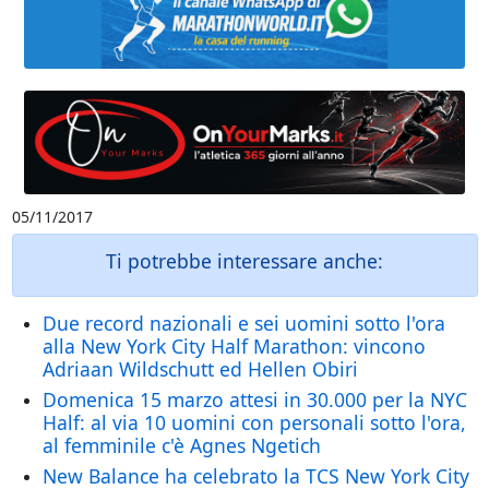
05/11/2017
Ti potrebbe interessare anche:
Due record nazionali e sei uomini sotto l'ora
alla New York City Half Marathon: vincono
Adriaan Wildschutt ed Hellen Obiri
Domenica 15 marzo attesi in 30.000 per la NYC
Half: al via 10 uomini con personali sotto l'ora,
al femminile c'è Agnes Ngetich
New Balance ha celebrato la TCS New York City