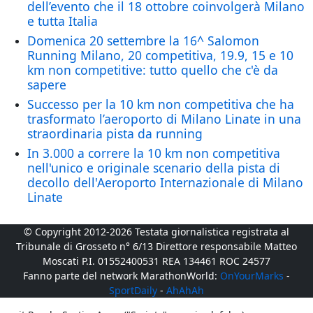
dell’evento che il 18 ottobre coinvolgerà Milano
e tutta Italia
Domenica 20 settembre la 16^ Salomon
Running Milano, 20 competitiva, 19.9, 15 e 10
km non competitive: tutto quello che c'è da
sapere
Successo per la 10 km non competitiva che ha
trasformato l’aeroporto di Milano Linate in una
straordinaria pista da running
In 3.000 a correre la 10 km non competitiva
nell'unico e originale scenario della pista di
decollo dell'Aeroporto Internazionale di Milano
Linate
© Copyright 2012-2026 Testata giornalistica registrata al
Tribunale di Grosseto n° 6/13 Direttore responsabile Matteo
Moscati P.I. 01552400531 REA 134461 ROC 24577
Fanno parte del network MarathonWorld:
OnYourMarks
-
SportDaily
-
AhAhAh