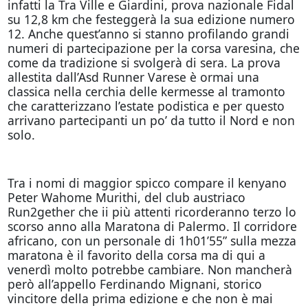
infatti la Tra Ville e Giardini, prova nazionale Fidal
su 12,8 km che festeggerà la sua edizione numero
12. Anche quest’anno si stanno profilando grandi
numeri di partecipazione per la corsa varesina, che
come da tradizione si svolgerà di sera. La prova
allestita dall’Asd Runner Varese è ormai una
classica nella cerchia delle kermesse al tramonto
che caratterizzano l’estate podistica e per questo
arrivano partecipanti un po’ da tutto il Nord e non
solo.
Tra i nomi di maggior spicco compare il kenyano
Peter Wahome Murithi, del club austriaco
Run2gether che ii più attenti ricorderanno terzo lo
scorso anno alla Maratona di Palermo. Il corridore
africano, con un personale di 1h01’55” sulla mezza
maratona è il favorito della corsa ma di qui a
venerdì molto potrebbe cambiare. Non mancherà
però all’appello Ferdinando Mignani, storico
vincitore della prima edizione e che non è mai