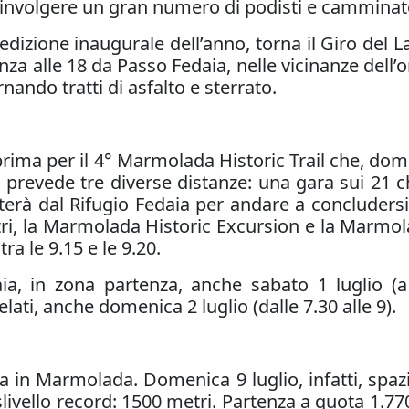
nvolgere un gran numero di podisti e camminato
’edizione inaugurale dell’anno, torna il Giro del 
rtenza alle 18 da Passo Fedaia, nelle vicinanze del
rnando tratti di asfalto e sterrato.
prima per il 4° Marmolada Historic Trail che, dome
 prevede tre diverse distanze: una gara sui 21 chi
atterà dal Rifugio Fedaia per andare a concluders
metri, la Marmolada Historic Excursion e la Marmo
a le 9.15 e le 9.20.
ia, in zona partenza, anche sabato 1 luglio (a 
lati, anche domenica 2 luglio (dalle 7.30 alle 9).
a in Marmolada. Domenica 9 luglio, infatti, spazi
slivello record: 1500 metri. Partenza a quota 1.770,