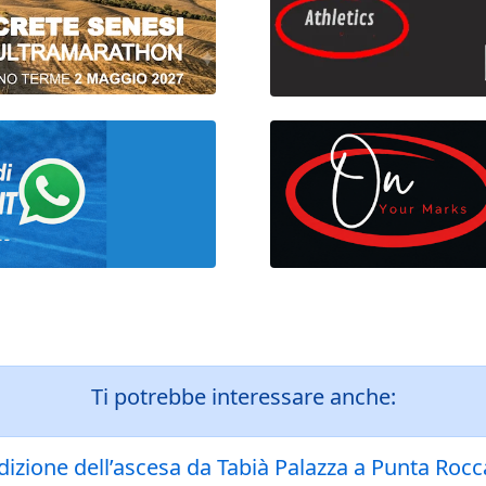
Ti potrebbe interessare anche:
edizione dell’ascesa da Tabià Palazza a Punta Roc