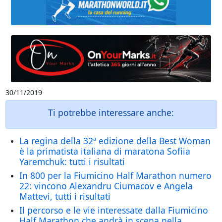
30/11/2019
Ti potrebbe interessare anche:
La regina della 32ª edizione della Best Woman
è la primatista italiana di maratona Sofiia
Yaremchuk: tutti i risultati
In 800 per la Fiumicino Half Marathon numero
22: vincono Alexandru Ciumacov e Angela
Mattevi, tutti i risultati
Il percorso e le vie interessate dalla Fiumicino
Half Marathon che andrà in scena nella