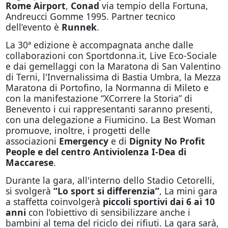
Rome Airport
,
Conad
via tempio della Fortuna,
Andreucci Gomme 1995. Partner tecnico
dell’evento è
Runnek
.
La 30ª edizione è accompagnata anche dalle
collaborazioni con Sportdonna.it, Live Eco-Sociale
e dai gemellaggi con la Maratona di San Valentino
di Terni, l'Invernalissima di Bastia Umbra, la Mezza
Maratona di Portofino, la Normanna di Mileto e
con la manifestazione “XCorrere la Storia” di
Benevento i cui rappresentanti saranno presenti,
con una delegazione a Fiumicino. La Best Woman
promuove, inoltre, i progetti delle
associazioni
Emergency
e di
Dignity No Profit
People e del centro Antiviolenza I-Dea di
Maccarese
.
Durante la gara, all'interno dello Stadio Cetorelli,
si svolgerà
“Lo sport si differenzia”
, La mini gara
a staffetta coinvolgerà
piccoli sportivi dai 6 ai 10
anni
con l’obiettivo di sensibilizzare anche i
bambini al tema del riciclo dei rifiuti. La gara sarà,