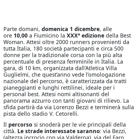
Parte
domani
,
domenica 1 dicembre
, alle
ore
10,00
a Fiumicino la
XXXª edizione
della Best
Woman. Attesi oltre 2000 runners provenienti da
tutta Italia, 180 società partecipanti e circa 500
donne per la tradizionale corsa con la più alta
percentuale di presenza femminile in Italia. La
gara, di 10 km, organizzata dall’Atletica Villa
Guglielmi, che quest’anno vede l’omologazione
nazionale del percorso, è caratterizzata da tratti
pianeggianti e lunghi rettilinei, ideale per i
personal best. Attesi nomi altisonanti del
panorama azzurro con tanti giovani di rilievo. La
sfida partirà da via Lorenzo Bezzi e terminerà sulla
pista dello stadio V. Cetorelli.
Il
percorso
si snoderà per le vie principali della
città.
Le strade interessate saranno
: via Bezzi,
(altezza incrocio con via Valderoa), via del Faro,