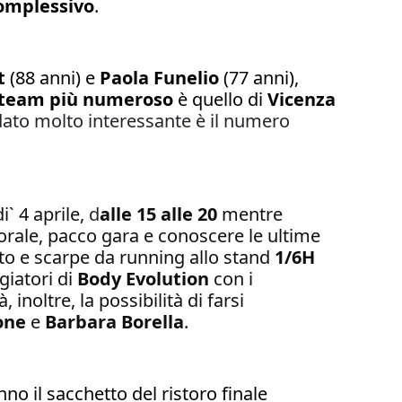
omplessivo
.
t
(88 anni) e
Paola Funelio
(77 anni),
team più numeroso
è quello di
Vicenza
dato molto interessante è il numero
i` 4 aprile,
d
alle 15 alle 20
mentre
ttorale, pacco gara e conoscere le ultime
o e scarpe da running allo stand
1/6H
giatori di
Body
Evolution
con i
, inoltre, la possibilità di farsi
one
e
Barbara Borella
.
anno il sacchetto del ristoro finale