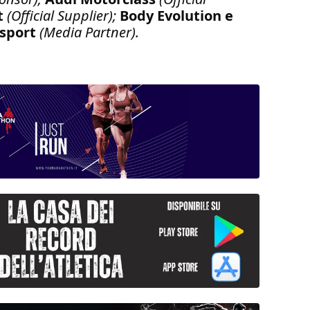
rt
(Official Supplier);
Body Evolution e
osport
(Media Partner).