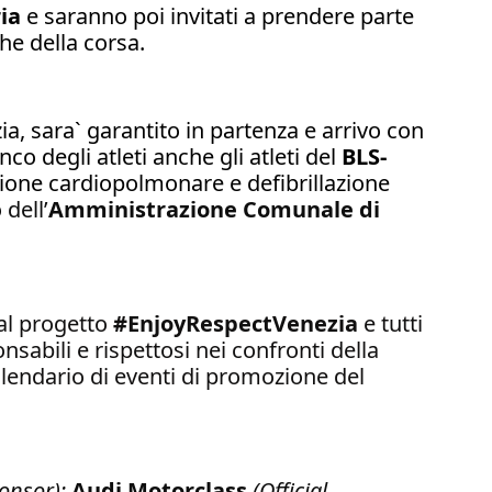
ria
e saranno poi invitati
a prendere parte
che della corsa.
ia, sara` garantito in partenza e arrivo con
o degli atleti anche gli atleti del
BLS-
azione cardiopolmonare e defibrillazione
dell’
Amministrazione Comunale di
 al progetto
#EnjoyRespectVenezia
e tutti
nsabili e rispettosi nei confronti della
 calendario di eventi di promozione del
ponsor);
Audi Motorclass
(Official