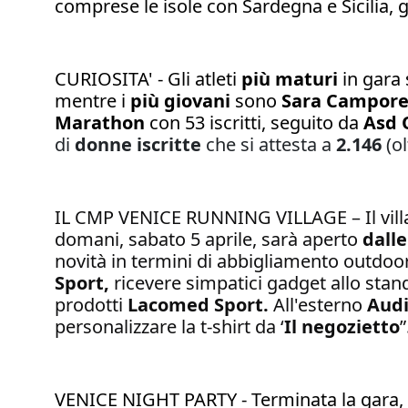
comprese le isole con Sardegna e Sicilia, 
CURIOSITA' - Gli atleti
più maturi
in gara 
mentre i
più giovani
sono
Sara Campore
Marathon
con 53 iscritti, seguito da
Asd O
di
donne iscritte
che si attesta a
2.146
(ol
IL CMP VENICE RUNNING VILLAGE
– Il vi
domani, sabato 5 aprile, sarà aperto
dalle
novità in termini di abbigliamento outdoo
Sport,
ricevere simpatici gadget allo sta
prodotti
Lacomed Sport.
All'esterno
Audi
personalizzare la t-shirt da ‘
Il negozietto
”
VENICE NIGHT PARTY - Terminata la gara, in