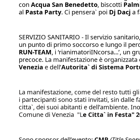
con
Acqua San Benedetto
, biscotti
Palm
al
Pasta Party
. Ci pensera` poi
Dj Dacj
a f
SERVIZIO SANITARIO - Il servizio sanitario
un punto di primo soccorso e lungo il perc
RUN-TEAM
, i ‘rianimatoriINcorsa...’, un
precoce.
La manifestazione è organizzata
Venezia
e dell’
Autorita` di Sistema Port
La manifestazione, come del resto tutti gl
i partecipanti sono stati invitati, sin dall
citta`, dei suoi abitanti e dell’ambiente. I
Comune di Venezia "
L
e Citta` in Festa" 
Sono sponsor dell’evento:
CMP
(Title Spon