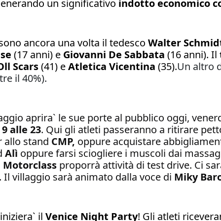
generando un significativo
indotto economico c
sono ancora una volta il tedesco
Walter Schmid
se
(17 anni) e
Giovanni De Sabbata
(16 anni). Il
ll Scars
(41) e
Atletica Vicentina
(35).
Un altro 
tre il 40%).
llaggio aprira` le sue porte al pubblico oggi, venerd
 9 alle 23
. Qui gli atleti passeranno a ritirare pe
r allo stand
CMP,
oppure acquistare abbigliament
nd
Alì
oppure farsi sciogliere i muscoli dai massag
 Motorclass
proporrà attività di test drive. Ci sarà
. Il villaggio sarà animato dalla voce di
Miky Bar
iziera` il
Venice Night Party
! Gli atleti ricever