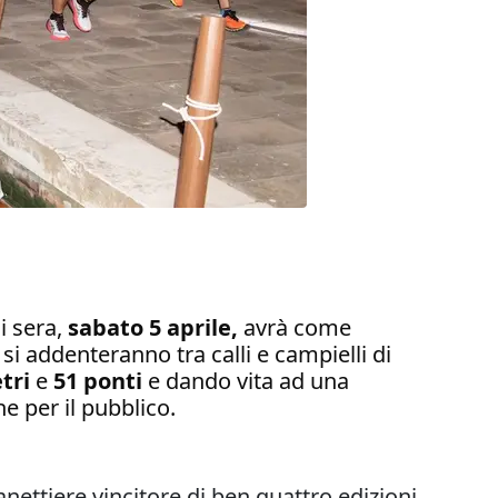
 sera,
sabato 5 aprile,
avrà come
si addenteranno tra calli e campielli di
etri
e
51 ponti
e dando vita ad una
he per il pubblico.
-panettiere vincitore di ben quattro edizioni