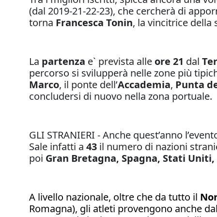
(dal 2019-21-22-23), che cercherà di apporr
torna
Francesca Tonin
, la vincitrice del
La
partenza
e` prevista alle
ore 21
dal
Te
percorso si svilupperà nelle zone più tipic
Marco
, il ponte dell’
Accademia
,
Punta d
concludersi di nuovo nella zona portuale.
GLI STRANIERI - Anche quest’anno l’evento è
Sale infatti a
43
il numero di nazioni strani
poi
Gran Bretagna, Spagna, Stati Uniti,
A livello nazionale, oltre che da tutto il
Nor
Romagna), gli atleti provengono anche da