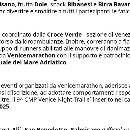
isano
, frutta
Dole
, snack
Bibanesi
e
Birra Bava
ar divertire e smaltire a tutti i partecipanti le fati
, coordinato dalla
Croce Verde
- sezione di Venez
orso da idroambulanze. Inoltre, correranno a fianc
 gruppo di runners abilitati alle manovre di rianim
 da
Venicemarathon
con il supporto e patrocinio 
uale del Mare Adriatico.
i eventi organizzati da Venicemarathon, aderisce
e fasi d’iscrizione, ad adottare comportamenti respo
noltre, il 9^ CMP Venice Night Trail e` inserito nel
2025
.
sor);
Ali`, San Benedetto, Palmisano
(Official S