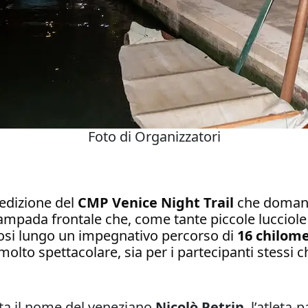
Foto di Organizzatori
edizione del
CMP Venice Night Trail
che domani
lampada frontale che, come tante piccole lucciole 
dosi lungo un impegnativo percorso di
16 chilom
molto spettacolare, sia per i partecipanti stessi c
olta il nome del veneziano
Nicolò Petrin
, l’atleta