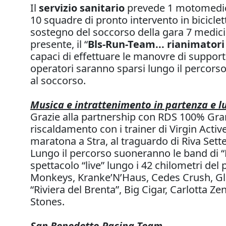
Il
servizio sanitario
prevede 1 motomedica
10 squadre di pronto intervento in bicicle
sostegno del soccorso della gara 7 medici,
presente, il “
Bls-Run-Team... rianimatori 
capaci di effettuare le manovre di support
operatori saranno sparsi lungo il percorso
al soccorso.
Musica e intrattenimento in partenza e l
Grazie alla partnership con RDS 100% Grandi 
riscaldamento con i trainer di Virgin Acti
maratona a Stra, al traguardo di Riva Sette
Lungo il percorso suoneranno le band di 
spettacolo “live” lungo i 42 chilometri de
Monkeys, Kranke’N’Haus, Cedes Crush, Gla
“Riviera del Brenta”, Big Cigar, Carlotta Z
Stones.
San Benedetto Pacing Team