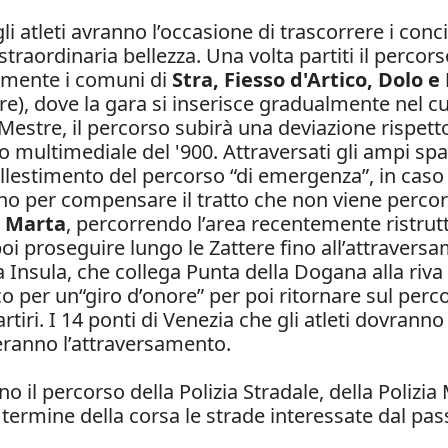
gli atleti avranno l’occasione di trascorrere i co
i straordinaria bellezza. Una volta partiti il perco
almente i comuni di
Stra, Fiesso d'Artico, Dolo e
), dove la gara si inserisce gradualmente nel cuo
 Mestre, il percorso subirà una deviazione rispetto
o multimediale del '900. Attraversati gli ampi spaz
’allestimento del percorso “di emergenza”, in caso
iano per compensare il tratto che non viene percor
 Marta
, percorrendo l’area recentemente ristruttu
poi proseguire lungo le Zattere fino all’attraver
da Insula, che collega Punta della Dogana alla riva 
co per un“giro d’onore” per poi ritornare sul per
rtiri. I 14 ponti di Venezia che gli atleti dovrann
teranno l’attraversamento.
o il percorso della Polizia Stradale, della Polizia 
Al termine della corsa le strade interessate dal pa