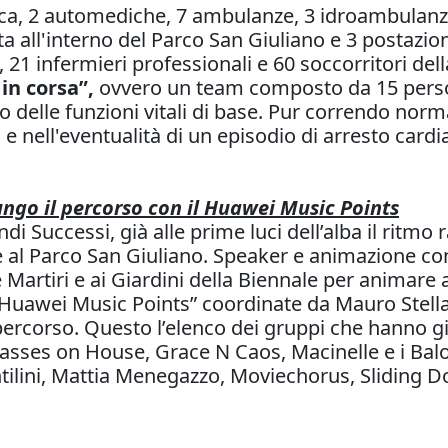
, 2 automediche, 7 ambulanze, 3 idroambulanze, 
tta all'interno del Parco San Giuliano e 3 postaz
 21 infermieri professionali e 60 soccorritori de
in corsa”,
ovvero un team composto da 15 persone
o delle funzioni vitali di base. Pur correndo nor
 e nell'eventualità di un episodio di arresto ca
ungo il percorso con il Huawei Music Points
Successi, già alle prime luci dell’alba il ritmo ra
ve al Parco San Giuliano. Speaker e animazione co
 Martiri e ai Giardini della Biennale per animare 
“Huawei Music Points” coordinate da Mauro Stell
l percorso. Questo l’elenco dei gruppi che hanno 
sses on House, Grace N Caos, Macinelle e i Balo
entilini, Mattia Menegazzo, Moviechorus, Sliding 