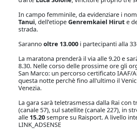
In campo femminile, da evidenziare i nom
Tanui
, dell’etiope
Genremkaiel Hirut
e de
strada.
Saranno
oltre 13.000
i partecipanti alla 
La maratona prenderà il via alle 9.20 e sar
8.30. Nelle corso delle prossime ore gli org
San Marco: un percorso certificato IAAF/A
questa notte perchè fino all'ultimo il Ven
Venezia.
La gara sarà teletrasmessa dalla Rai con t
(canale 57), sul satellite (canale 227), in s
alle
15.20
sempre su Raisport. A livello i
LINK_ADSENSE