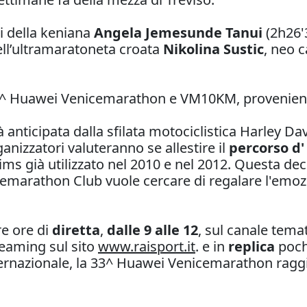
i della keniana
Angela Jemesunde Tanui
(2h26'
ll’ultramaratoneta croata
Nikolina Sustic
, neo 
33^ Huawei Venicemarathon e VM10KM, provenienti
à anticipata dalla sfilata motociclistica Harley 
anizzatori valuteranno se allestire il
percorso d
ims già utilizzato nel 2010 e nel 2012. Questa de
icemarathon Club vuole cercare di regalare l'emozi
re ore di
diretta
,
dalle 9 alle 12
, sul canale tema
treaming sul sito
www.raisport.it
. e in
replica
poche
nternazionale, la 33^ Huawei Venicemarathon rag