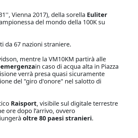
31'', Vienna 2017), della sorella
Euliter
campionessa del mondo della 100K su
 da 67 nazioni straniere.
Davidson, mentre la VM10KM partirà alle
' emergenza
in caso di acqua alta in Piazza
cisione verrà presa quasi sicuramente
one del "giro d'onore" nel salotto di
tico
Raisport
, visibile sul digitale terrestre
 ore dopo l’arrivo, ovvero
giungerà
oltre 80 paesi stranieri
.