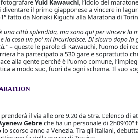
e fotografare
Yuki Kawauchi
, l’idolo dei maraton
diventare il primo giapponese a vincere in laguna
51” fatto da Noriaki Kiguchi alla Maratona di Tori
, è una città splendida, ma sono qui per vincere la
e la cosa un po' mi incuriosisce. Di sicuro dopo la
tà.”
– queste le parole di Kawauchi, l’uomo dei rec
rriera ha partecipato a 530 gare e soprattutto ch
ace alla gente perché è l'uomo comune, l’impiega
etica a modo suo, fuori da ogni schema. Il suo so
MARATHON
enderà il via alle ore 9.20 da Stra. L’elenco di atl
Ayenew Gebre
che ha un personale di 2h09'00” fat
o lo scorso anno a Venezia. Tra gli italiani, debutta
settimane fa della mezza di Treviso.