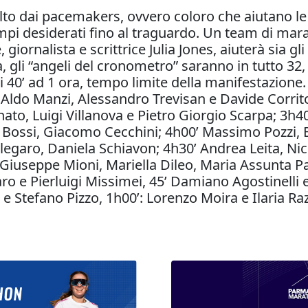
olto dai pacemakers, ovvero coloro che aiutano le
pi desiderati fino al traguardo. Un team di mara
giornalista e scrittrice Julia Jones, aiuterà sia gli 
 gli “angeli del cronometro” saranno in tutto 32, 
40’ ad 1 ora, tempo limite della manifestazione. E
 Aldo Manzi, Alessandro Trevisan e Davide Corri
nato, Luigi Villanova e Pietro Giorgio Scarpa; 3h
e Bossi, Giacomo Cecchini; 4h00’ Massimo Pozzi, 
legaro, Daniela Schiavon; 4h30’ Andrea Leita, Ni
Giuseppe Mioni, Mariella Dileo, Maria Assunta Pao
o e Pierluigi Missimei, 45’ Damiano Agostinelli e 
 e Stefano Pizzo, 1h00’: Lorenzo Moira e Ilaria Raz