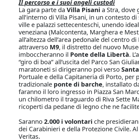
Il percorso e i suoi angeli custodi
La gara parte da
Villa Pisani
a Stra, dove 
all’interno di Villa Pisani, in un contesto d
ville e palazzi settecenteschi, unendo ide
veneziana (Malcontenta, Marghera e Mestre
all’altezza dell’area pedonale del centro di
attraverso
M9
, il distretto del nuovo Muse
imboccheranno il
Ponte della Libertà
. L
“giro di boa” all’uscita del Parco San Giul
maratoneti si dirigeranno poi verso
Santa
Portuale e della Capitaneria di Porto, per 
tradizionale
ponte di barche
, installato 
faranno il loro ingresso in Piazza San Mar
un chilometro il traguardo di Riva Sette Ma
ricoperti da pedane di legno che ne facili
Saranno
2.000 i volontari
che presidierann
dei Carabinieri e della Protezione Civile. 
Veritas.