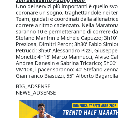
Uno dei servizi più importanti è quello sv
coronare un sogno, traghettandole nei tem
Team, guidati e coordinati dalla allenatrice, 
correre a ritmo cadenzato. Nella Maratona,
saranno 10 e permetteranno di correre dai 
Stefano Manfrin e Michele Capuzzo; 3h10’
Preziosa, Dimitri Peron; 3h30’ Fabio Simio
Petrucci; 3h50’ Alessandro Pizzi, Giusepp
Monetti; 4h15’ Marco Mannucci, Alvise Cal
Andrea Danesin e Sabrina Tricarico; 5h00’ 
VM10K, i pacer saranno: 40’ Stefano Zennar
Gianfranco Biasuzzi, 55’' Alberto Bagarella
BIG_ADSENSE
NEWS_ADSENSE