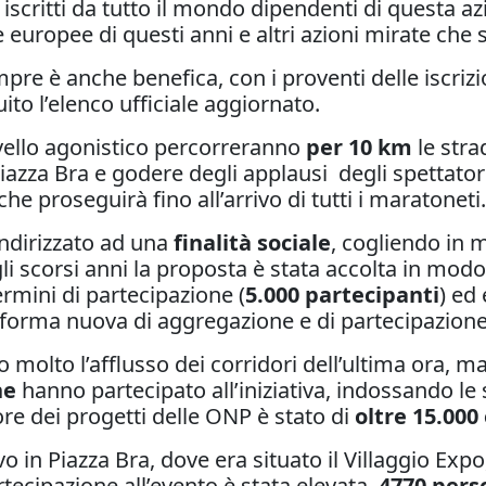
iscritti da tutto il mondo dipendenti di questa a
 europee di questi anni e altri azioni mirate che 
re è anche benefica, con i proventi delle iscrizi
ito l’elenco ufficiale aggiornato.
livello agonistico percorreranno
per 10 km
le stra
azza Bra e godere degli applausi degli spettatori e
che proseguirà fino all’arrivo di tutti i maratoneti
indirizzato ad una
finalità sociale
, cogliendo in 
gli scorsi anni la proposta è stata accolta in modo
ermini di partecipazione (
5.000 partecipanti
) ed
forma nuova di aggregazione e di partecipazione d
to molto l’afflusso dei corridori dell’ultima ora,
ne
hanno partecipato all’iniziativa, indossando le
re dei progetti delle ONP è stato di
oltre 15.000
o in Piazza Bra, dove era situato il Villaggio Expo
artecipazione all’evento è stata elevata,
4770 pers