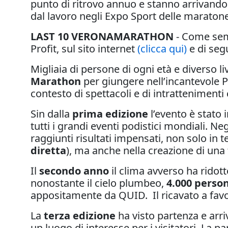
punto di ritrovo annuo e stanno arrivando 
dal lavoro negli Expo Sport delle maratone
LAST 10 VERONAMARATHON
- Come semp
Profit, sul sito internet
(clicca qui)
e di segu
Migliaia di persone di ogni età e diverso 
Marathon
per giungere nell’incantevole Pi
contesto di spettacoli e di intrattenimenti 
Sin dalla
prima edizione
l’evento è stato 
tutti i grandi eventi podistici mondiali. Ne
raggiunti risultati impensati, non solo in t
diretta
), ma anche nella creazione di una 
Il
secondo anno
il clima avverso ha ridot
nonostante il cielo plumbeo,
4.000 perso
appositamente da QUID. Il ricavato a favo
La
terza edizione
ha visto partenza e arriv
un luogo di interesse per i visitatori. La p