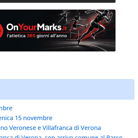
embre
menica 15 novembre
ano Veronese e Villafranca di Verona
ranca di Verona, con arrivo comune al Parco