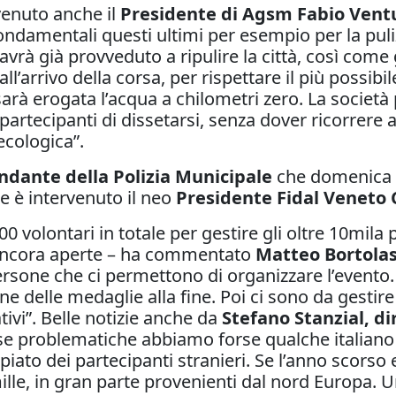
rvenuto anche il
Presidente di Agsm Fabio Vent
fondamentali questi ultimi per esempio per la puli
rà già provveduto a ripulire la città, così come g
all’arrivo della corsa, per rispettare il più possibi
arà erogata l’acqua a chilometri zero. La società p
partecipanti di dissetarsi, senza dover ricorrere al
cologica”.
ndante della Polizia Municipale
che domenica c
he è intervenuto il neo
Presidente Fidal Veneto C
00 volontari in totale per gestire gli oltre 10mila
o ancora aperte – ha commentato
Matteo Bortola
rsone che ci permettono di organizzare l’evento.
ne delle medaglie alla fine. Poi ci sono da gestire
tivi”. Belle notizie anche da
Stefano Stanzial, di
e problematiche abbiamo forse qualche italiano in
ato dei partecipanti stranieri. Se l’anno scorso
le, in gran parte provenienti dal nord Europa. Un