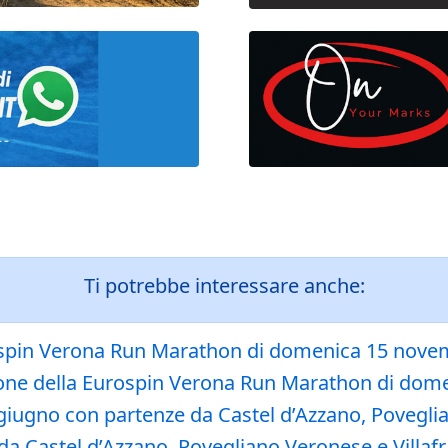
Ti potrebbe interessare anche:
rospin Verona Run Marathon di domenica 15 nov
ione della Eurospin Verona Run Marathon di do
giugno con partenze da Castel d’Azzano, Povegli
da Castel d’Azzano, Povegliano Veronese e Villaf