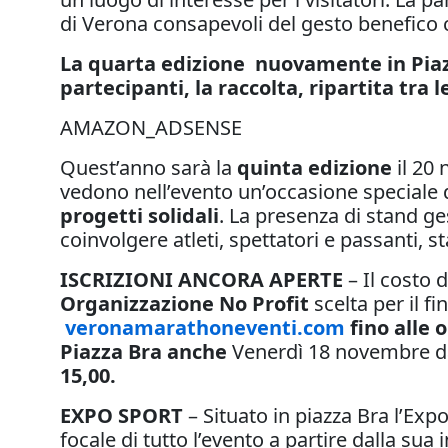
di Verona consapevoli del gesto benefico c
La quarta edizione nuovamente in Piazz
partecipanti, la raccolta, ripartita tra 
AMAZON_ADSENSE
Quest’anno sarà la
quinta edizione
il 20
vedono nell’evento un’occasione speciale di
progetti solidali
. La presenza di stand ge
coinvolgere atleti, spettatori e passanti,
ISCRIZIONI ANCORA APERTE
– Il costo d
Organizzazione No Profit
scelta per il f
veronamarathoneventi.com
fino alle
Piazza Bra anche
Venerdì 18 novembre dal
15,00.
EXPO SPORT
– Situato in piazza Bra l’Ex
focale di tutto l’evento a partire dalla s