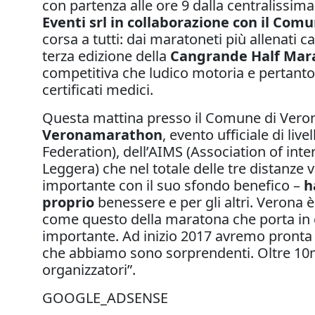
con partenza alle ore 9 dalla centralissim
Eventi srl in collaborazione con il Com
corsa a tutti: dai maratoneti più allenati c
terza edizione della
Cangrande Half Mar
competitiva che ludico motoria e pertanto 
certificati medici.
Questa mattina presso il Comune di Vero
Veronamarathon
, evento ufficiale di liv
Federation), dell’AIMS (Association of int
Leggera) che nel totale delle tre distanze
importante con il suo sfondo benefico –
h
proprio
benessere e per gli altri. Verona è
come questo della maratona che porta in ci
importante. Ad inizio 2017 avremo pronta 
che abbiamo sono sorprendenti. Oltre 10mi
organizzatori”.
GOOGLE_ADSENSE