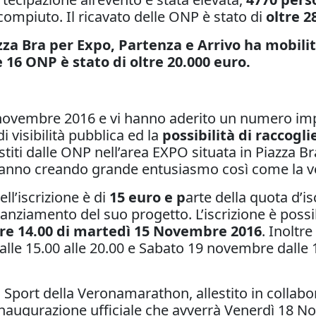
ompiuto. Il ricavato delle ONP è stato di
oltre 2
a Bra per Expo, Partenza e Arrivo ha mobilita
le 16 ONP è stato di oltre 20.000 euro.
 novembre 2016 e vi hanno aderito un numero im
 visibilità pubblica ed la
possibilità di raccogli
stiti dalle ONP nell’area EXPO situata in Piazza Br
 stanno creando grande entusiasmo così come la ve
ell’iscrizione è di
15 euro e p
arte della quota d’i
inanziamento del suo progetto. L’iscrizione è possib
 ore 14.00 di martedì 15 Novembre 2016
. Inoltre
le 15.00 alle 20.00 e Sabato 19 novembre dalle 
po Sport della Veronamarathon, allestito in collab
ua inaugurazione ufficiale che avverrà Venerdì 18 