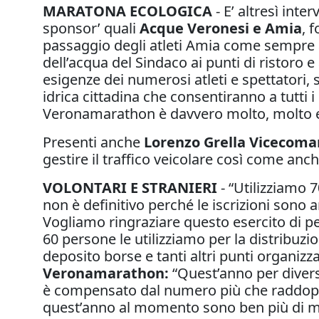
MARATONA ECOLOGICA
- E’ altresì inte
sponsor’ quali
Acque Veronesi e Amia
, 
passaggio degli atleti Amia come sempre av
dell’acqua del Sindaco ai punti di ristoro e 
esigenze dei numerosi atleti e spettatori, s
idrica cittadina che consentiranno a tutti i 
Veronamarathon è davvero molto, molto e
Presenti anche
Lorenzo Grella Vicecoma
gestire il traffico veicolare così come anc
VOLONTARI E STRANIERI
- “Utilizziamo 7
non è definitivo perché le iscrizioni son
Vogliamo ringraziare questo esercito di pe
60 persone le utilizziamo per la distribuzio
deposito borse e tanti altri punti organizza
Veronamarathon:
“Quest’anno per divers
è compensato dal numero più che raddoppi
quest’anno al momento sono ben più di mil