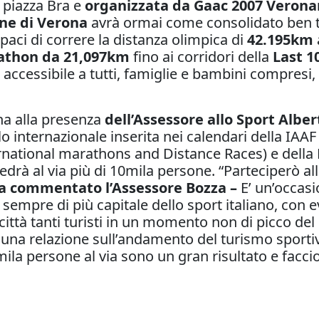
a piazza Bra e
organizzata da Gaac 2007 Vero
une di Verona
avrà ormai come consolidato ben tr
apaci di correre la distanza olimpica di
42.195km
athon da 21,097km
fino ai corridori della
Last 
accessibile a tutti, famiglie e bambini compresi
na alla presenza
dell’Assessore allo Sport Albe
ello internazionale inserita nei calendari della IAA
ernational marathons and Distance Races) e della F
 vedrà al via più di 10mila persone. “Parteciperò 
a commentato l’Assessore Bozza –
E’ un’occasio
 sempre di più capitale dello sport italiano, con 
ttà tanti turisti in un momento non di picco del 
una relazione sull’andamento del turismo sportivo
la persone al via sono un gran risultato e faccio