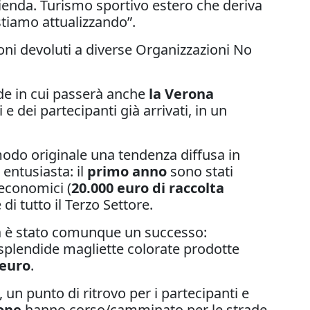
zienda. Turismo sportivo estero che deriva
stiamo attualizzando”.
oni devoluti a diverse Organizzazioni No
de in cui passerà anche
la Verona
 dei partecipanti già arrivati, in un
.
modo originale una tendenza diffusa in
 entusiasta: il
primo anno
sono stati
 economici (
20.000 euro di raccolta
i tutto il Terzo Settore.
 ma è stato comunque un successo:
 splendide magliette colorate prodotte
 euro
.
, un punto di ritrovo per i partecipanti e
one
hanno corso/camminato per le strade