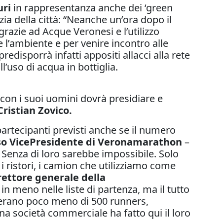
uri
in rappresentanza anche dei ‘green
zia della città: “Neanche un’ora dopo il
razie ad Acque Veronesi e l’utilizzo
le l’ambiente e per venire incontro alle
redisporrà infatti appositi allacci alla rete
l’uso di acqua in bottiglia.
on i suoi uomini dovrà presidiare e
ristian Zovico.
 partecipanti previsti anche se il numero
so VicePresidente di Veronamarathon
–
 Senza di loro sarebbe impossibile. Solo
 i ristori, i camion che utilizziamo come
rettore generale della
 meno nelle liste di partenza, ma il tutto
 erano poco meno di 500 runners,
a società commerciale ha fatto qui il loro