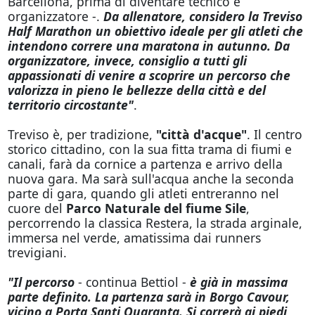
Barcellona, prima di diventare tecnico e
organizzatore -.
Da allenatore, considero la Treviso
Half Marathon un obiettivo ideale per gli atleti che
intendono correre una maratona in autunno. Da
organizzatore, invece, consiglio a tutti gli
appassionati di venire a scoprire un percorso che
valorizza in pieno le bellezze della città e del
territorio circostante"
.
Treviso è, per tradizione,
"città d'acque"
. Il centro
storico cittadino, con la sua fitta trama di fiumi e
canali, farà da cornice a partenza e arrivo della
nuova gara. Ma sarà sull'acqua anche la seconda
parte di gara, quando gli atleti entreranno nel
cuore del
Parco Naturale del fiume Sile
,
percorrendo la classica Restera, la strada arginale,
immersa nel verde, amatissima dai runners
trevigiani.
"Il percorso
- continua Bettiol -
è già in massima
parte definito. La partenza sarà in Borgo Cavour,
vicino a Porta Santi Quaranta. Si correrà ai piedi