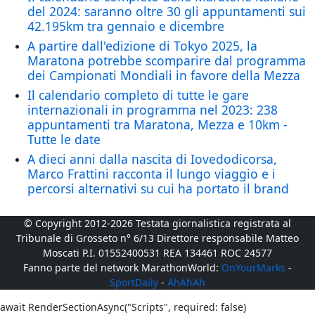
del 2024: saranno oltre 30 gli appuntamenti sui
42.195km tra gennaio e dicembre
A partire dall'edizione di Tokyo 2025, la
Maratona potrebbe scomparire dal programma
dei Campionati Mondiali in favore della Mezza
Il calendario completo di tutte le gare
internazionali in programma nel 2023: 238
appuntamenti tra Maratona, Mezza e 10km -
Tutte le date
A dieci anni dalla nascita di Iovedodicorsa,
Marco Frattini racconta il lungo viaggio e i
percorsi alternativi su cui ha portato il brand
© Copyright 2012-2026 Testata giornalistica registrata al
Tribunale di Grosseto n° 6/13 Direttore responsabile Matteo
Moscati P.I. 01552400531 REA 134461 ROC 24577
Fanno parte del network MarathonWorld:
OnYourMarks
-
SportDaily
-
AhAhAh
await RenderSectionAsync("Scripts", required: false)