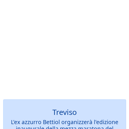
Treviso
L'ex azzurro Bettiol organizzerà l'edizione
inaugurale della mezza maratona del