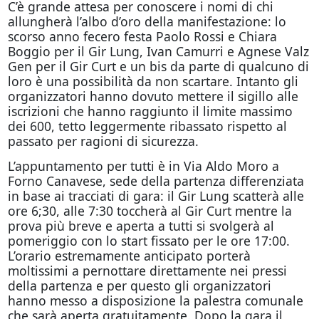
C’è grande attesa per conoscere i nomi di chi
allungherà l’albo d’oro della manifestazione: lo
scorso anno fecero festa Paolo Rossi e Chiara
Boggio per il Gir Lung, Ivan Camurri e Agnese Valz
Gen per il Gir Curt e un bis da parte di qualcuno di
loro è una possibilità da non scartare. Intanto gli
organizzatori hanno dovuto mettere il sigillo alle
iscrizioni che hanno raggiunto il limite massimo
dei 600, tetto leggermente ribassato rispetto al
passato per ragioni di sicurezza.
L’appuntamento per tutti è in Via Aldo Moro a
Forno Canavese, sede della partenza differenziata
in base ai tracciati di gara: il Gir Lung scatterà alle
ore 6;30, alle 7:30 toccherà al Gir Curt mentre la
prova più breve e aperta a tutti si svolgerà al
pomeriggio con lo start fissato per le ore 17:00.
L’orario estremamente anticipato porterà
moltissimi a pernottare direttamente nei pressi
della partenza e per questo gli organizzatori
hanno messo a disposizione la palestra comunale
che sarà aperta gratuitamente. Dopo la gara il