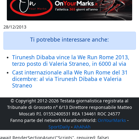
28/12/2013
Ti potrebbe interessare anche:
Tirunesh Dibaba vince la We Run Rome 2013,
terzo posto di Valeria Straneo, in 6000 al via
Cast internazionale alla We Run Rome del 31
dicembre: al via Tirunesh Dibaba e Valeria
Straneo
© Copyright 2012-2026 Testata giornalistica registrata al
Tribunale di Grosseto n° 6/13 Direttore responsabile Matteo
Moscati P.I. 01552400531 REA 134461 ROC 24577
Fanno parte del network MarathonWorld:
OnYourMarks
-
SportDaily
-
AhAhAh
await RenderSectionAsync("Scripts", required: false)