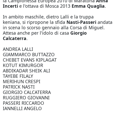
la Campionessa Europea 2010 di Maratona
Anna
Incerti
e l'ottava di Mosca 2013
Emma Quaglia
.
In ambito maschile, dietro Lalli e la truppa
keniana, si ripropone la sfida
Nasti-Passeri
andata
in scena lo scorso gennaio alla Corsa di Miguel.
Attesa anche per l'idolo di casa
Giorgio
Calcaterra
.
ANDREA LALLI
GIAMMARCO BUTTAZZO
CHEBET EVANS KIPLAGAT
KOTUT KIMURGOR
ABDIKADAR SHEIK ALI
TAYEBE FILALY
MERIHUN CRESPI
PATRICK NASTI
GIORGIO CALCATERRA
RUGGIERO GIOVANNI
PASSERI RICCARDO
IANNELLI ANGELO