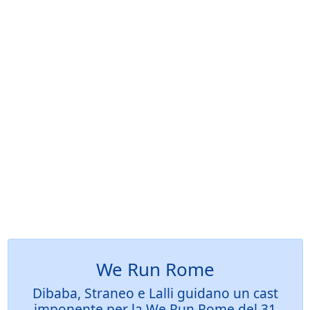
We Run Rome
Dibaba, Straneo e Lalli guidano un cast
imponente per la We Run Rome del 31