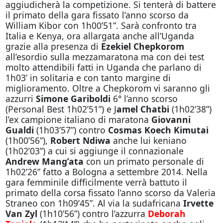
aggiudicherà la competizione. Si tenterà di battere
il primato della gara fissato l’anno scorso da
William Kibor con 1h00’51”. Sarà confronto tra
Italia e Kenya, ora allargata anche all’Uganda
grazie alla presenza di
Ezekiel Chepkorom
all’esordio sulla mezzamaratona ma con dei test
molto attendibili fatti in Uganda che parlano di
1h03’ in solitaria e con tanto margine di
miglioramento. Oltre a Chepkorom vi saranno gli
azzurri
Simone Gariboldi
6° l’anno scorso
(Personal Best 1h02’51”) e J
amel Chatbi
(1h02’38”)
l’ex campione italiano di maratona
Giovanni
Gualdi
(1h03’57”) contro
Cosmas Koech Kimutai
(1h00’56”),
Robert Ndiwa
anche lui keniano
(1h02’03”) a cui si aggiunge il connazionale
Andrew Mang’ata
con un primato personale di
1h02’26” fatto a Bologna a settembre 2014. Nella
gara femminile difficilmente verrà battuto il
primato della corsa fissato l’anno scorso da Valeria
Straneo con 1h09’45”. Al via la sudafricana
Irvette
Van Zyl
(1h10’56”) contro l’azzurra
Deborah