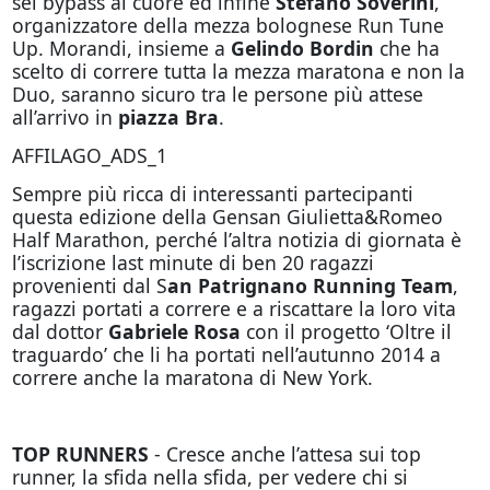
sei bypass al cuore ed infine
Stefano Soverini
,
organizzatore della mezza bolognese Run Tune
Up. Morandi, insieme a
Gelindo Bordin
che ha
scelto di correre tutta la mezza maratona e non la
Duo, saranno sicuro tra le persone più attese
all’arrivo in
piazza Bra
.
AFFILAGO_ADS_1
Sempre più ricca di interessanti partecipanti
questa edizione della Gensan Giulietta&Romeo
Half Marathon, perché l’altra notizia di giornata è
l’iscrizione last minute di ben 20 ragazzi
provenienti dal S
an Patrignano Running Team
,
ragazzi portati a correre e a riscattare la loro vita
dal dottor
Gabriele Rosa
con il progetto ‘Oltre il
traguardo’ che li ha portati nell’autunno 2014 a
correre anche la maratona di New York.
TOP RUNNERS
- Cresce anche l’attesa sui top
runner, la sfida nella sfida, per vedere chi si