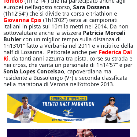
Toniolo
(1h12’14”) che ha partecipato anche agli
europei nell’agosto scorso,
Sara Dossena
(1h12’54”) che si divide tra corsa e triathlon e
Giovanna Epis
(1h13’02”) terza ai campionati
italiani in pista sui 10mila metri nel 2014. Da non
sottovalutare anche la svizzera
Patricia Morceli
Buhler
con un miglior tempo sulla distanza di
1h13’01” fatto a Verbania nel 2011 e vincitrice della
half di Losanna. Pettorale anche per
Federica Dal
Rì
, da tanti anni azzurra tra pista, corse su strada e
nei cross, che vanta un personale di 1h14’57” e per
Sonia Lopes Conceisao
, capoverdiana ma
residente a Bussolengo (Vr) e seconda classficata
nella maratona di Verona nell’ottobre 2013.