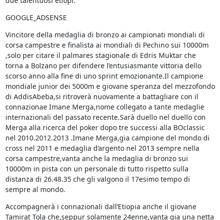
due talentuosi etiopi.
GOOGLE_ADSENSE
Vincitore della medaglia di bronzo ai campionati mondiali di
corsa campestre e finalista ai mondiali di Pechino sui 10000m
,solo per citare il palmares stagionale di Edris Muktar che
torna a Bolzano per difendere l’entusiasmante vittoria dello
scorso anno alla fine di uno sprint emozionante.Il campione
mondiale junior dei 5000m e giovane speranza del mezzofondo
di AddisAbeba,si ritroverà nuovamente a battagliare con il
connazionae Imane Merga,nome collegato a tante medaglie
internazionali del passato recente.Sarà duello nel duello con
Merga alla ricerca del poker dopo tre successi alla BOclassic
nel 2010.2012.2013 .Imane Merga,gia campione del mondo di
cross nel 2011 e medaglia d’argento nel 2013 sempre nella
corsa campestre,vanta anche la medaglia di bronzo sui
10000m in pista con un personale di tutto rispetto sulla
distanza di 26.48.35 che gli valgono il 17esimo tempo di
sempre al mondo.
Accompagnerà i connazionali dall’Etiopia anche il giovane
Tamirat Tola che,seppur solamente 24enne,vanta gia una netta