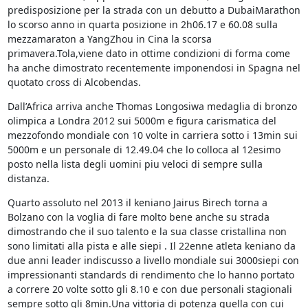
predisposizione per la strada con un debutto a DubaiMarathon
lo scorso anno in quarta posizione in 2h06.17 e 60.08 sulla
mezzamaraton a YangZhou in Cina la scorsa
primavera.Tola,viene dato in ottime condizioni di forma come
ha anche dimostrato recentemente imponendosi in Spagna nel
quotato cross di Alcobendas.
Dall’Africa arriva anche Thomas Longosiwa medaglia di bronzo
olimpica a Londra 2012 sui 5000m e figura carismatica del
mezzofondo mondiale con 10 volte in carriera sotto i 13min sui
5000m e un personale di 12.49.04 che lo colloca al 12esimo
posto nella lista degli uomini piu veloci di sempre sulla
distanza.
Quarto assoluto nel 2013 il keniano Jairus Birech torna a
Bolzano con la voglia di fare molto bene anche su strada
dimostrando che il suo talento e la sua classe cristallina non
sono limitati alla pista e alle siepi . Il 22enne atleta keniano da
due anni leader indiscusso a livello mondiale sui 3000siepi con
impressionanti standards di rendimento che lo hanno portato
a correre 20 volte sotto gli 8.10 e con due personali stagionali
sempre sotto gli 8min.Una vittoria di potenza quella con cui