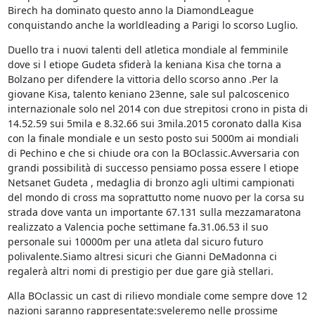
Birech ha dominato questo anno la DiamondLeague
conquistando anche la worldleading a Parigi lo scorso Luglio.
Duello tra i nuovi talenti dell atletica mondiale al femminile
dove si l etiope Gudeta sfiderà la keniana Kisa che torna a
Bolzano per difendere la vittoria dello scorso anno .Per la
giovane Kisa, talento keniano 23enne, sale sul palcoscenico
internazionale solo nel 2014 con due strepitosi crono in pista di
14.52.59 sui 5mila e 8.32.66 sui 3mila.2015 coronato dalla Kisa
con la finale mondiale e un sesto posto sui 5000m ai mondiali
di Pechino e che si chiude ora con la BOclassic.Avversaria con
grandi possibilità di successo pensiamo possa essere l etiope
Netsanet Gudeta , medaglia di bronzo agli ultimi campionati
del mondo di cross ma soprattutto nome nuovo per la corsa su
strada dove vanta un importante 67.131 sulla mezzamaratona
realizzato a Valencia poche settimane fa.31.06.53 il suo
personale sui 10000m per una atleta dal sicuro futuro
polivalente.Siamo altresi sicuri che Gianni DeMadonna ci
regalerà altri nomi di prestigio per due gare già stellari.
Alla BOclassic un cast di rilievo mondiale come sempre dove 12
nazioni saranno rappresentate:sveleremo nelle prossime