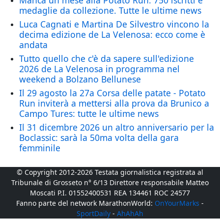
Manca un mese alla Potato Run: 750 iscritti e
medaglie da collezione. Tutte le ultime news
Luca Cagnati e Martina De Silvestro vincono la
decima edizione de La Velenosa: ecco come è
andata
Tutto quello che c'è da sapere sull'edizione
2026 de La Velenosa in programma nel
weekend a Bolzano Bellunese
Il 29 agosto la 27a Corsa delle patate - Potato
Run inviterà a mettersi alla prova da Brunico a
Campo Tures: tutte le ultime news
Il 31 dicembre 2026 un altro anniversario per la
Boclassic: sarà la 50ma volta della gara
femminile
© Copyright 2012-2026 Testata giornalistica registrata al
Tribunale di Grosseto n° 6/13 Direttore responsabile Matteo
Moscati P.I. 01552400531 REA 134461 ROC 24577
Fanno parte del network MarathonWorld:
OnYourMarks
-
SportDaily
-
AhAhAh