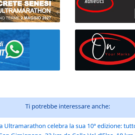
Ti potrebbe interessare anche:
a Ultramarathon celebra la sua 10ª edizione: tutt