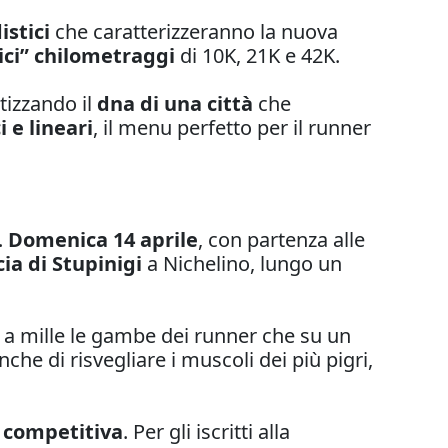
stici
che caratterizzeranno la nuova
ici” chilometraggi
di 10K, 21K e 42K.
etizzando il
dna di una città
che
 e lineari
, il menu perfetto per il runner
.
Domenica 14 aprile
, con partenza alle
ia di Stupinigi
a Nichelino, lungo un
re a mille le gambe dei runner che su un
che di risvegliare i muscoli dei più pigri,
 competitiva
. Per gli iscritti alla