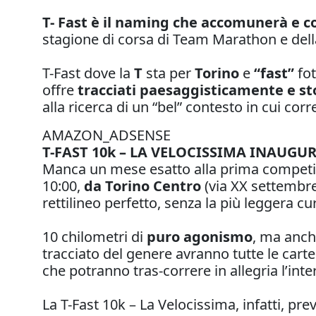
T- Fast è il naming che accomunerà e c
stagione di corsa di Team Marathon e della
T-Fast dove la
T
sta per
Torino
e
“fast”
fot
offre
tracciati paesaggisticamente e st
alla ricerca di un “bel” contesto in cui co
AMAZON_ADSENSE
T-FAST 10k – LA VELOCISSIMA INAUG
Manca un mese esatto alla prima competiz
10:00,
da Torino Centro
(via XX settembre
rettilineo perfetto, senza la più leggera cu
10 chilometri di
puro agonismo
, ma anch
tracciato del genere avranno tutte le carte
che potranno tras-correre in allegria l’inte
La T-Fast 10k – La Velocissima, infatti, pr