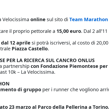
 La Velocissima
online
sul sito di
Team Marathon
are il proprio pettorale a
15,00 euro
. Dal 2 all’1
;
dal 12 aprile
si potrà iscriversi, al costo di 20,0
ntrale
Piazza Castello
.
SE PER LA RICERCA SUL CANCRO ONLUS
a partnership
con Fondazione Piemontese per l
Fast 10k – La Velocissima.
THON
namento di gruppo
per i runner che vogliono arriv
ato 23 marzo al Parco della Pellerina a Torino