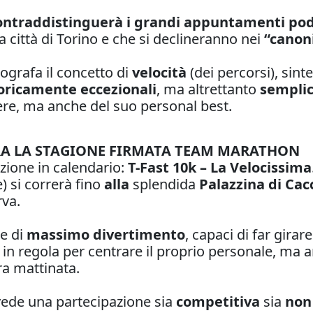
ontraddistinguerà i grandi appuntamenti podi
 città di Torino e che si declineranno nei
“canon
ografa il concetto di
velocità
(dei percorsi), sint
oricamente eccezionali
, ma altrettanto
semplici
rrere, ma anche del suo personal best.
URA LA STAGIONE FIRMATA TEAM MARATHON
ione in calendario:
T-Fast 10k – La Velocissima
) si correrà fino
alla
splendida
Palazzina di Cacc
rva.
e di
massimo divertimento
, capaci di far gira
 in regola per centrare il proprio personale, ma an
ra mattinata.
evede una partecipazione sia
competitiva
sia
non