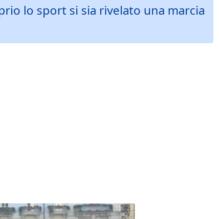
io lo sport si sia rivelato una marcia