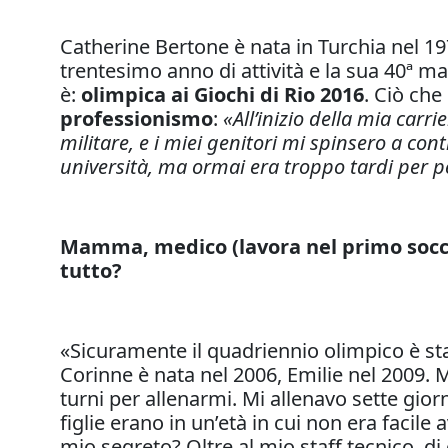
Catherine Bertone è nata in Turchia nel 19
trentesimo anno di attività e la sua 40ª m
è:
olimpica ai Giochi di Rio 2016
. Ciò che
professionismo
:
«All’inizio della mia carri
militare, e i miei genitori mi spinsero a con
università, ma ormai era troppo tardi per pe
Mamma, medico (lavora nel primo soccor
tutto?
«Sicuramente il quadriennio olimpico è sta
Corinne è nata nel 2006, Emilie nel 2009. 
turni per allenarmi. Mi allenavo sette gior
figlie erano in un’età in cui non era faci
mio segreto? Oltre al mio staff tecnico, di