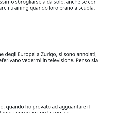
issimo sbrogliarsela da solo, anche se con
rare i training quando loro erano a scuola.
 degli Europei a Zurigo, si sono annoiati,
eferivano vedermi in televisione. Penso sia
no, quando ho provato ad agguantare il
il mio approccio con la corsa è