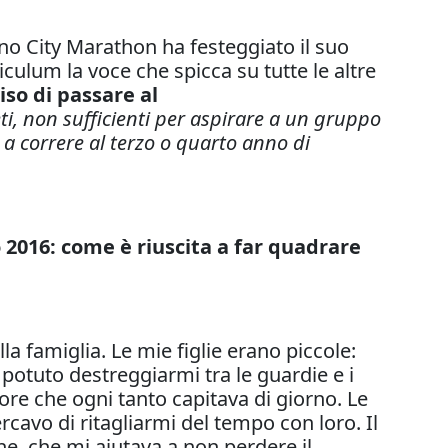
ino City Marathon ha festeggiato il suo
culum la voce che spicca su tutte le altre
so di passare al
reti, non sufficienti per aspirare a un gruppo
o a correre al terzo o quarto anno di
2016: come è riuscita a far quadrare
a famiglia. Le mie figlie erano piccole:
potuto destreggiarmi tra le guardie e i
 ore che ogni tanto capitava di giorno. Le
cavo di ritagliarmi del tempo con loro. Il
ne, che mi aiutava a non perdere il