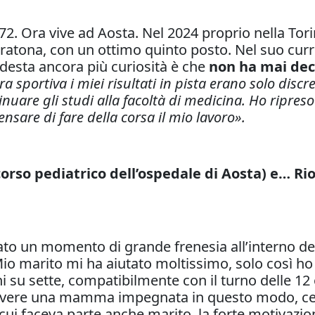
72. Ora vive ad Aosta. Nel 2024 proprio nella Tor
aratona, con un ottimo quinto posto. Nel suo curri
 desta ancora più curiosità è che
non ha mai deci
era sportiva i miei risultati in pista erano solo disc
tinuare gli studi alla facoltà di medicina. Ho ripres
nsare di fare della corsa il mio lavoro».
so pediatrico dell’ospedale di Aosta) e… Rio 
to un momento di grande frenesia all’interno dell
Mio marito mi ha aiutato moltissimo, solo così ho 
ni su sette, compatibilmente con il turno delle 12
le avere una mamma impegnata in questo modo, cer
 cui faceva parte anche marito, la forte motivazio