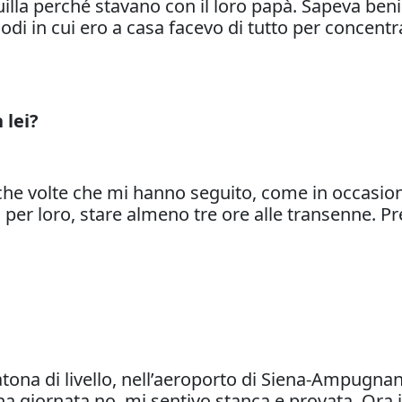
illa perché stavano con il loro papà. Sapeva ben
iodi in cui ero a casa facevo di tutto per concent
 lei?
he volte che mi hanno seguito, come in occasione
 per loro, stare almeno tre ore alle transenne. Pr
tona di livello, nell’aeroporto di Siena-Ampugna
na giornata no, mi sentivo stanca e provata. Ora 